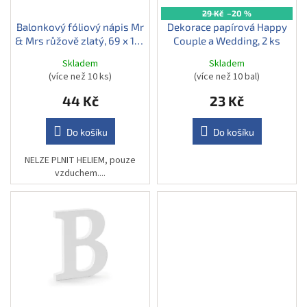
ů
o
29 Kč
–20 %
d
Balonkový fóliový nápis Mr
Dekorace papírová Happy
& Mrs růžově zlatý, 69 x 125
Couple a Wedding, 2 ks
u
cm
k
Skladem
Skladem
t
(více než 10 ks)
(více než 10 bal)
ů
44 Kč
23 Kč
Do košíku
Do košíku
NELZE PLNIT HELIEM, pouze
vzduchem....