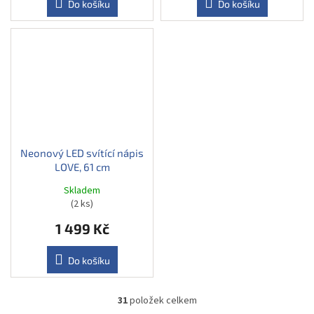
Do košíku
Do košíku
Neonový LED svítící nápis
LOVE, 61 cm
Skladem
(2 ks)
1 499 Kč
Do košíku
31
položek celkem
O