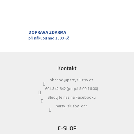
v
l
á
d
a
c
DOPRAVA ZDARMA
í
při nákupu nad 1500 Kč
p
r
v
Z
k
á
y
Kontakt
p
v
a
ý
obchod
@
partysluzby.cz
t
p
i
í
604 542 642 (po-pá 8:00-16:00)
s
Sledujte nás na Facebooku
u
party_sluzby_dnh
E-SHOP