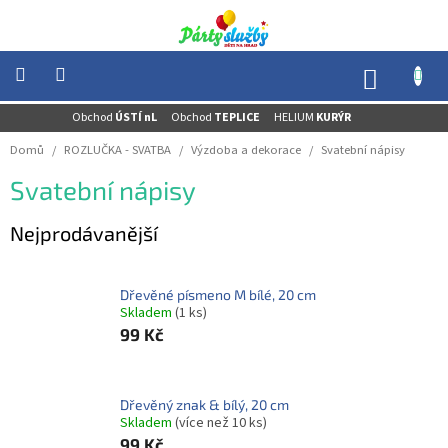
Přejít
na
obsah
NÁKUP
KOŠÍK
Obchod
ÚSTÍ nL
Obchod
TEPLICE
HELIUM
KURÝR
NOVINKY
-
Domů
/
ROZLUČKA - SVATBA
/
Výzdoba a dekorace
/
Svatební nápisy
AKCE
Svatební nápisy
BALONKY
-
HELIUM
Nejprodávanější
PÁRTY
-
OSLAVY
Dřevěné písmeno M bílé, 20 cm
Skladem
(1 ks)
MASKY
99 Kč
-
KOSTÝMY
TEMATICKÉ
Dřevěný znak & bílý, 20 cm
PÁRTY
Skladem
(více než 10 ks)
99 Kč