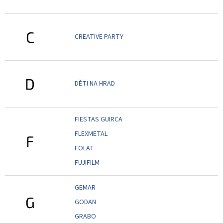
ROZLUČKA
-
SVATBA
C
BARVY
CREATIVE PARTY
ČÍSLA
NAŠE
D
SLUŽBY
DĚTI NA HRAD
PŮJČOVNA
FIESTAS GUIRCA
Přihlášení
FLEXMETAL
F
FOLAT
FUJIFILM
GEMAR
G
GODAN
GRABO