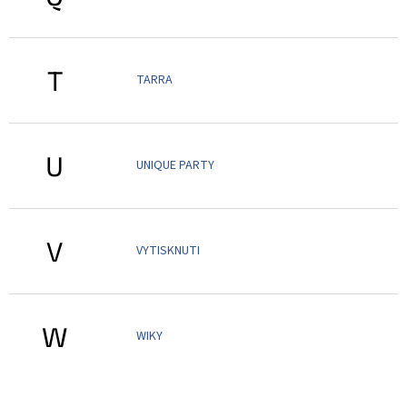
T
TARRA
U
UNIQUE PARTY
V
VYTISKNUTI
W
WIKY