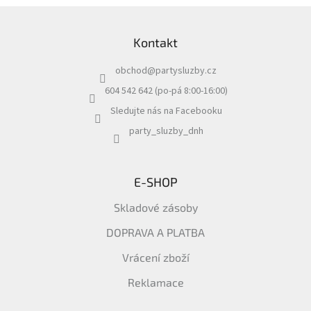
Z
á
Kontakt
p
a
obchod
@
partysluzby.cz
t
í
604 542 642 (po-pá 8:00-16:00)
Sledujte nás na Facebooku
party_sluzby_dnh
E-SHOP
Skladové zásoby
DOPRAVA A PLATBA
Vrácení zboží
Reklamace