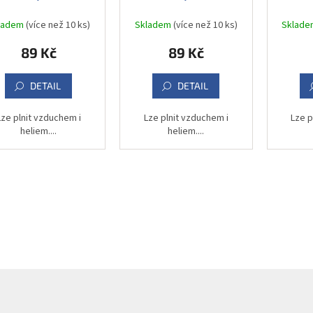
ladem
(více než 10 ks)
Skladem
(více než 10 ks)
Sklad
89 Kč
89 Kč
DETAIL
DETAIL
Lze plnit vzduchem i
Lze plnit vzduchem i
Lze p
heliem....
heliem....