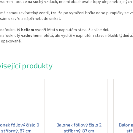
esorem - pouze na suchý vzduch, nesmí obsahovat stopy oleje nebo jiných 
má samouzavíratelný ventil, tzn. že po vytažení brčka nebo pumpičky se v
sám uzavře a náplň nebude unikat.
 nafouknutý
heliem
vydrží létat v napnutém stavu 5 a více dní.
 nafouknutý
vzduchem
nelétá, ale vydrží v napnutém stavu několik týdnů a
t opakovaně.
isející produkty
onek fóliový číslo 0
Balonek fóliový číslo 2
Balonek
stříbrný, 87 cm
stříbrný, 87 cm
stř