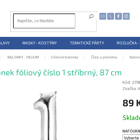
SLAVY
MASKY - KOSTÝMY
TEMATICKÉ PÁRTY
ROZLUČKA -
BALONKY - HELIUM
Fóliové balonky
Čísla a písmena
Balon
nek fóliový číslo 1 stříbrný, 87 cm
Kód:
279
Značka:
A
89 
Měrná
Skla
cena:
NAFOUKNUT