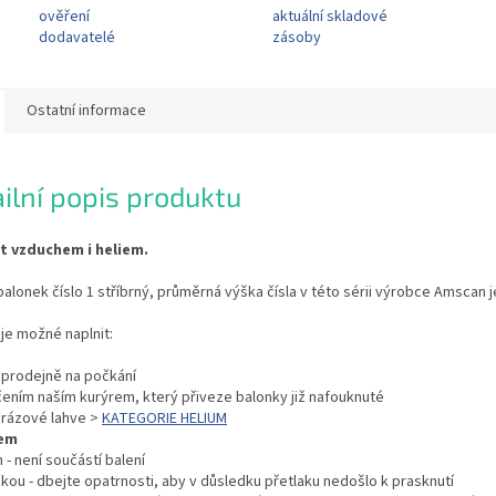
ověření
aktuální skladové
dodavatelé
zásoby
Ostatní informace
ilní popis produktu
it vzduchem i heliem.
balonek číslo 1 stříbrný, průměrná výška čísla v této sérii výrobce Amscan j
je možné naplnit:
í prodejně na počkání
čením naším kurýrem, který přiveze balonky již nafouknuté
orázové lahve >
KATEGORIE HELIUM
em
 - není součástí balení
kou - dbejte opatrnosti, aby v důsledku přetlaku nedošlo k prasknutí