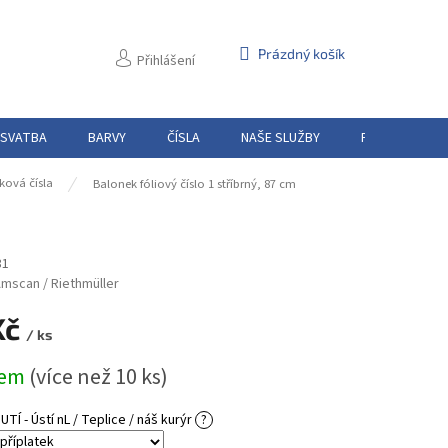
NÁKUPNÍ
Prázdný košík
Přihlášení
KOŠÍK
 SVATBA
BARVY
ČÍSLA
NAŠE SLUŽBY
PŮJČOVNA
ková čísla
Balonek fóliový číslo 1 stříbrný, 87 cm
81
mscan / Riethmüller
Kč
/ ks
dem
(více než 10 ks)
Í - Ústí nL / Teplice / náš kurýr
?