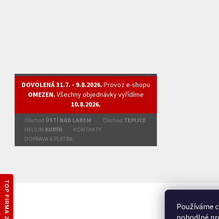
DOVOLENÁ 31.7. - 9.8.2026.
Provoz e-shopu
OMEZEN.
Všechny objednávky vyřídíme
10.8.2026.
Obchod
ÚSTÍ NAD LABEM
Obchod
TEPLICE
HELIUM
KURÝR
KONTAKTY
DOPRAVA A PLATBA
TOP FIRMA 2025
Používáme c
pohodlné pro