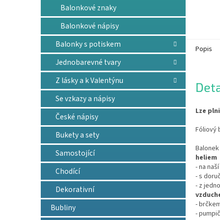
Balonkové znaky
Balonkové nápisy
Balonky s potiskem
Popis
Jednobarevné tvary
Z lásky a k Valentýnu
Deta
Se vzkazy a nápisy
Lze pln
České nápisy
Fóliový 
Bukety a sety
Balonek 
Samostojící
heliem
- na naš
Chodící
- s doru
- z jedn
Dekorativní
vzduch
- brčkem
Bubliny
- pumpič