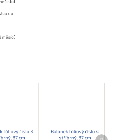
nečistot
stup do
ž měsíců.
 fóliový číslo 3
Balonek fóliový číslo 4
Další
íbrný, 87 cm
stříbrný, 87 cm