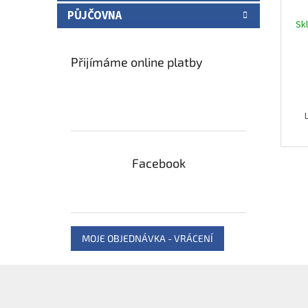
PŮJČOVNA
Sk
Přijímáme online platby
Facebook
MOJE OBJEDNÁVKA - VRÁCENÍ
Z
á
p