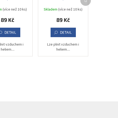
produkt
em
(více než 10 ks)
Skladem
(více než 10 ks)
89 Kč
89 Kč
DETAIL
DETAIL
lnit vzduchem i
Lze plnit vzduchem i
heliem....
heliem....