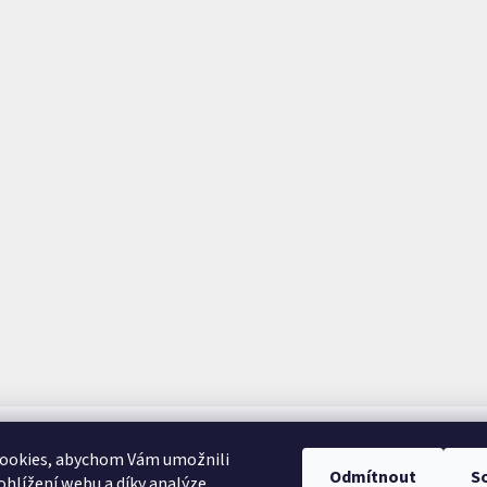
ookies, abychom Vám umožnili
Odmítnout
S
hlížení webu a díky analýze