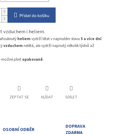
Přidat do košíku
nit vzduchem i heliem.
nafouknutý
heliem
vydrží létat v napnutém stavu
5 a více dní
.
tý
vzduchem
nelétá, ale vydrží napnutý několik týdnů až
e možné plnit
opakovaně
.
ZEPTAT SE
HLÍDAT
SDÍLET
DOPRAVA
OSOBNÍ ODBĚR
ZDARMA