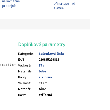
na kamenné
při nákupu nad
prodejně
1500 Kč
Doplňkové parametry
Kategorie
:
Balonková čísla
EAN
:
026635279819
e cca 87 cm.
Velikosti
:
87 cm
Materiály
:
fólie
Barvy
:
stříbrná
Velikost
:
87 cm
Materiál
:
fólie
Barva
:
stříbrná