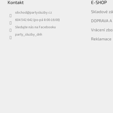
Kontakt
E-SHOP
a
t
Skladové z
obchod
@
partysluzby.cz
í
604 542 642 (po-pá 8:00-16:00)
DOPRAVA A
Sledujte nás na Facebooku
Vrácení zbo
party_sluzby_dnh
Reklamace