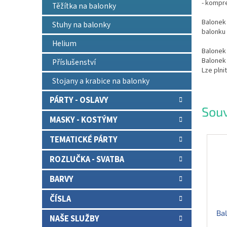
- kompr
Těžítka na balonky
Balonek 
Stuhy na balonky
balonku 
Helium
Balonek
Balonek
Příslušenství
Lze plni
Stojany a krabice na balonky
PÁRTY - OSLAVY
Souv
MASKY - KOSTÝMY
TEMATICKÉ PÁRTY
ROZLUČKA - SVATBA
BARVY
ČÍSLA
Bal
NAŠE SLUŽBY