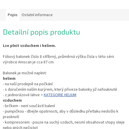
Popis
Ostatní informace
Detailní popis produktu
Lze plnit vzduchem i heliem.
Fóliový balonek číslo 8 stříbrný, průměrná výška čísla v této sérii
výrobce Amscan je cca 87 cm.
Balonek je možné naplnit:
heliem
- na naší prodejně na počkání
- s doručením naším kurýrem, který přiveze balonky již nafouknuté
- z jednorázové lahve >
KATEGORIE HELIUM
vzduchem
- brčkem - není součástí balení
- pumpičkou - dbejte opatrnosti, aby v důsledku přetlaku nedošlo k
prasknutí
- kompresorem - pouze na suchý vzduch, nesmí obsahovat stopy oleje
nebo jiných nečistot