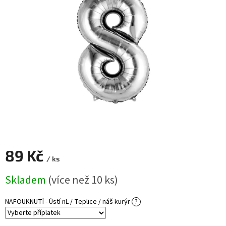
ROZLUČKA
-
SVATBA
BARVY
ČÍSLA
NAŠE
SLUŽBY
PŮJČOVNA
Přihlášení
89 Kč
/ ks
Měrná
Skladem
(více než 10 ks)
cena:
NAFOUKNUTÍ - Ústí nL / Teplice / náš kurýr
?