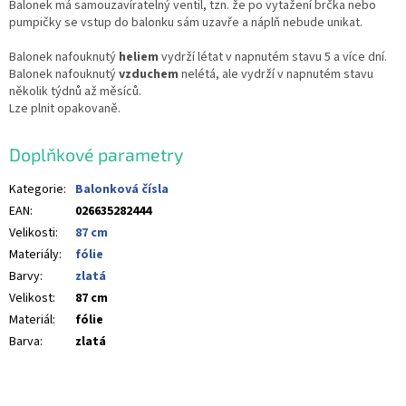
Balonek má samouzavíratelný ventil, tzn. že po vytažení brčka nebo
pumpičky se vstup do balonku sám uzavře a náplň nebude unikat.
Balonek nafouknutý
heliem
vydrží létat v napnutém stavu 5 a více dní.
Balonek nafouknutý
vzduchem
nelétá, ale vydrží v napnutém stavu
několik týdnů až měsíců.
Lze plnit opakovaně.
Doplňkové parametry
Kategorie
:
Balonková čísla
EAN
:
026635282444
Velikosti
:
87 cm
Materiály
:
fólie
Barvy
:
zlatá
Velikost
:
87 cm
Materiál
:
fólie
Barva
:
zlatá