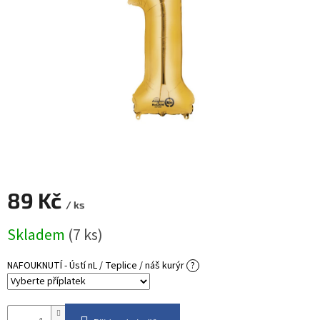
ROZLUČKA
-
SVATBA
BARVY
ČÍSLA
NAŠE
SLUŽBY
PŮJČOVNA
Přihlášení
89 Kč
/ ks
Měrná
Skladem
(7 ks)
cena:
NAFOUKNUTÍ - Ústí nL / Teplice / náš kurýr
?