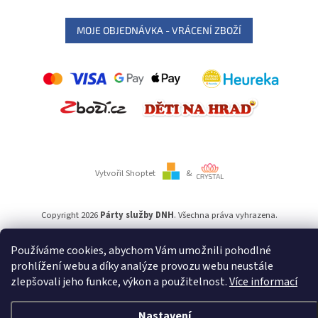
MOJE OBJEDNÁVKA - VRÁCENÍ ZBOŽÍ
Vytvořil Shoptet
&
Copyright 2026
Párty služby DNH
. Všechna práva vyhrazena.
Používáme cookies, abychom Vám umožnili pohodlné
Používáme
ověření věku Adulto
prohlížení webu a díky analýze provozu webu neustále
zlepšovali jeho funkce, výkon a použitelnost.
Více informací
Nastavení