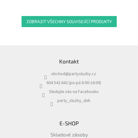
ZOBRAZIT VŠECHNY SOUVISEJÍCÍ PRODUKTY
Z
á
Kontakt
p
a
obchod
@
partysluzby.cz
t
í
604 542 642 (po-pá 8:00-16:00)
Sledujte nás na Facebooku
party_sluzby_dnh
E-SHOP
Skladové zásoby