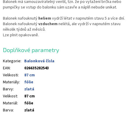
Balonek má samouzavíratelný ventil, tzn. že po vytažení brčka nebo
pumpičky se vstup do balonku sám uzavře a náplň nebude unikat.
Balonek nafouknutý
heliem
vydrží létat v napnutém stavu 5 a více dní.
Balonek nafouknutý
vzduchem
nelétá, ale vydrží v napnutém stavu
několik týdnů až měsíců.
Lze plnit opakovaně.
Doplňkové parametry
Kategorie
:
Balonková čísla
EAN
:
026635282543
Velikosti
:
87 cm
Materiály
:
fólie
Barvy
:
zlatá
Velikost
:
87 cm
Materiál
:
fólie
Barva
:
zlatá