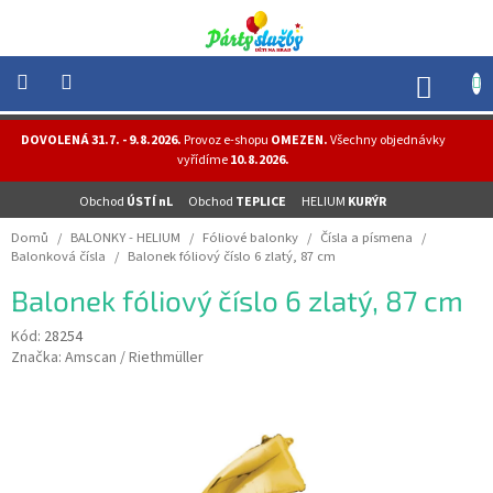
Přejít
na
obsah
NÁK
KOŠÍ
NOVINKY
DOVOLENÁ 31.7. - 9.8.2026.
Provoz e-shopu
OMEZEN.
Všechny objednávky
-
vyřídíme
10.8.2026.
AKCE
Obchod
ÚSTÍ nL
Obchod
TEPLICE
HELIUM
KURÝR
BALONKY
-
Domů
/
BALONKY - HELIUM
/
Fóliové balonky
/
Čísla a písmena
/
HELIUM
Balonková čísla
/
Balonek fóliový číslo 6 zlatý, 87 cm
PÁRTY
Balonek fóliový číslo 6 zlatý, 87 cm
-
OSLAVY
Kód:
28254
Značka:
Amscan / Riethmüller
MASKY
-
KOSTÝMY
TEMATICKÉ
PÁRTY