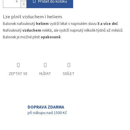
Přidat do košíku
Lze plnit vzduchem i heliem.
Balonek nafouknutý
heliem
vydrží létat v napnutém stavu
5 a více dní
.
Nafouknutý
vzduchem
nelétá, ale vydrží napnutý několik týdnů až měsíců.
Balonek je možné plnit
opakovaně
.
ZEPTAT SE
HLÍDAT
SDÍLET
DOPRAVA ZDARMA
při nákupu nad 1500 Kč