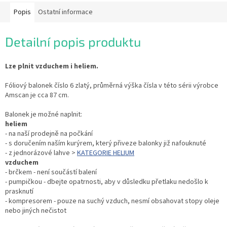
Popis
Ostatní informace
Detailní popis produktu
Lze plnit vzduchem i heliem.
Fóliový balonek číslo 6 zlatý, průměrná výška čísla v této sérii výrobce
Amscan je cca 87 cm.
Balonek je možné naplnit:
heliem
- na naší prodejně na počkání
- s doručením naším kurýrem, který přiveze balonky již nafouknuté
- z jednorázové lahve >
KATEGORIE HELIUM
vzduchem
- brčkem - není součástí balení
- pumpičkou - dbejte opatrnosti, aby v důsledku přetlaku nedošlo k
prasknutí
- kompresorem - pouze na suchý vzduch, nesmí obsahovat stopy oleje
nebo jiných nečistot