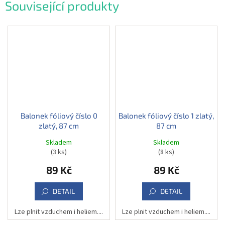
Související produkty
Balonek fóliový číslo 0
Balonek fóliový číslo 1 zlatý,
zlatý, 87 cm
87 cm
Skladem
Skladem
(3 ks)
(8 ks)
89 Kč
89 Kč
DETAIL
DETAIL
Lze plnit vzduchem i heliem....
Lze plnit vzduchem i heliem....