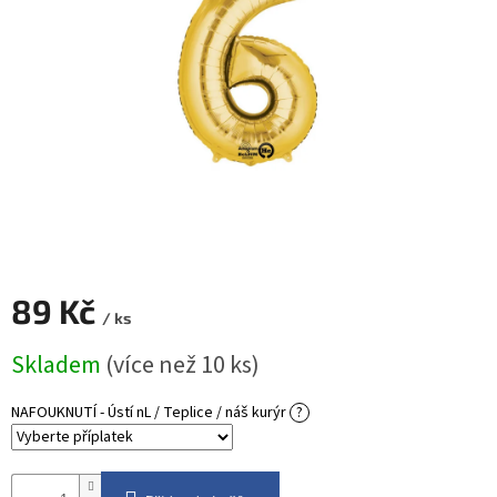
ROZLUČKA
-
SVATBA
BARVY
ČÍSLA
NAŠE
SLUŽBY
PŮJČOVNA
Přihlášení
89 Kč
/ ks
Měrná
Skladem
(více než 10 ks)
cena:
NAFOUKNUTÍ - Ústí nL / Teplice / náš kurýr
?