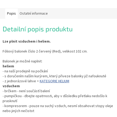
Popis
Ostatní informace
Detailní popis produktu
Lze plnit vzduchem i heliem.
Fóliový balonek číslo 2 červený (Red), velikost 102 cm.
Balonek je možné naplnit:
heliem
- na naší prodejně na počkání
- s doručením naším kurýrem, který přiveze balonky již nafouknuté
- z jednorázové lahve >
KATEGORIE HELIUM
vzduchem
- brčkem - není součástí balení
- pumpičkou - dbejte opatrnosti, aby v důsledku přetlaku nedošlo k
prasknutí
- kompresorem - pouze na suchý vzduch, nesmí obsahovat stopy oleje
nebo jiných nečistot