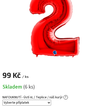
ROZLUČKA
-
SVATBA
BARVY
ČÍSLA
NAŠE
SLUŽBY
PŮJČOVNA
Přihlášení
99 Kč
/ ks
Měrná
Skladem
(6 ks)
cena:
NAFOUKNUTÍ - Ústí nL / Teplice / náš kurýr
?