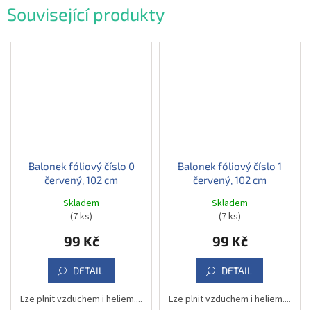
Související produkty
Balonek fóliový číslo 0
Balonek fóliový číslo 1
červený, 102 cm
červený, 102 cm
Skladem
Skladem
(7 ks)
(7 ks)
99 Kč
99 Kč
DETAIL
DETAIL
Lze plnit vzduchem i heliem....
Lze plnit vzduchem i heliem....