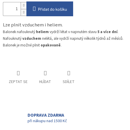
Přidat do košíku
Lze plnit vzduchem i heliem.
Balonek nafouknutý
heliem
vydrží létat v napnutém stavu
5 a více dní
.
Nafouknutý
vzduchem
nelétá, ale vydrží napnutý několik týdnů až měsíců.
Balonek je možné plnit
opakovaně
.
ZEPTAT SE
HLÍDAT
SDÍLET
DOPRAVA ZDARMA
při nákupu nad 1500 Kč