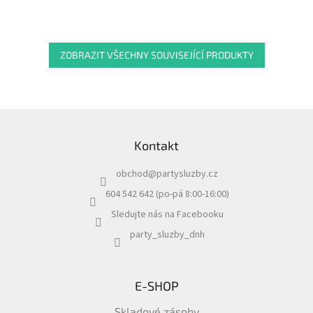
ZOBRAZIT VŠECHNY SOUVISEJÍCÍ PRODUKTY
Z
á
Kontakt
p
a
obchod
@
partysluzby.cz
t
í
604 542 642 (po-pá 8:00-16:00)
Sledujte nás na Facebooku
party_sluzby_dnh
E-SHOP
Skladové zásoby