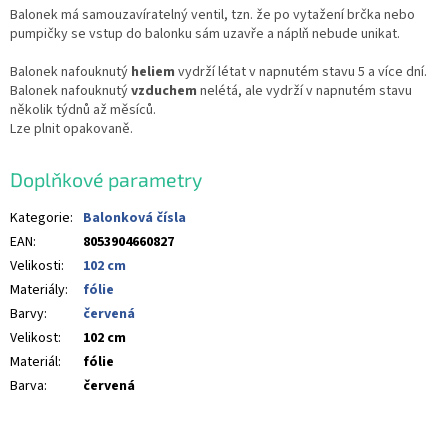
Balonek má samouzavíratelný ventil, tzn. že po vytažení brčka nebo
pumpičky se vstup do balonku sám uzavře a náplň nebude unikat.
Balonek nafouknutý
heliem
vydrží létat v napnutém stavu 5 a více dní.
Balonek nafouknutý
vzduchem
nelétá, ale vydrží v napnutém stavu
několik týdnů až měsíců.
Lze plnit opakovaně.
Doplňkové parametry
Kategorie
:
Balonková čísla
EAN
:
8053904660827
Velikosti
:
102 cm
Materiály
:
fólie
Barvy
:
červená
Velikost
:
102 cm
Materiál
:
fólie
Barva
:
červená