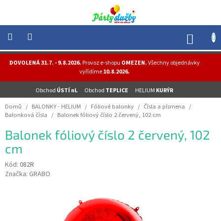
Přejít
na
obsah
NÁK
KOŠÍ
NOVINKY
DOVOLENÁ 31.7. - 9.8.2026.
Provoz e-shopu
OMEZEN.
Všechny objednávky
-
vyřídíme
10.8.2026.
AKCE
Obchod
ÚSTÍ nL
Obchod
TEPLICE
HELIUM
KURÝR
BALONKY
-
Domů
/
BALONKY - HELIUM
/
Fóliové balonky
/
Čísla a písmena
/
HELIUM
Balonková čísla
/
Balonek fóliový číslo 2 červený, 102 cm
PÁRTY
Balonek fóliový číslo 2 červený, 102
-
OSLAVY
cm
MASKY
Kód:
082R
-
Značka:
GRABO
KOSTÝMY
TEMATICKÉ
PÁRTY