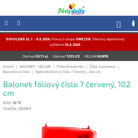
Přejít
na
obsah
NÁK
KOŠÍ
NOVINKY
DOVOLENÁ 31.7. - 9.8.2026.
Provoz e-shopu
OMEZEN.
Všechny objednávky
-
vyřídíme
10.8.2026.
AKCE
Obchod
ÚSTÍ nL
Obchod
TEPLICE
HELIUM
KURÝR
BALONKY
-
Domů
/
BALONKY - HELIUM
/
Fóliové balonky
/
Čísla a písmena
/
HELIUM
Balonková čísla
/
Balonek fóliový číslo 7 červený, 102 cm
PÁRTY
Balonek fóliový číslo 7 červený, 102
-
OSLAVY
cm
MASKY
Kód:
087R
-
Značka:
GRABO
KOSTÝMY
TEMATICKÉ
PÁRTY