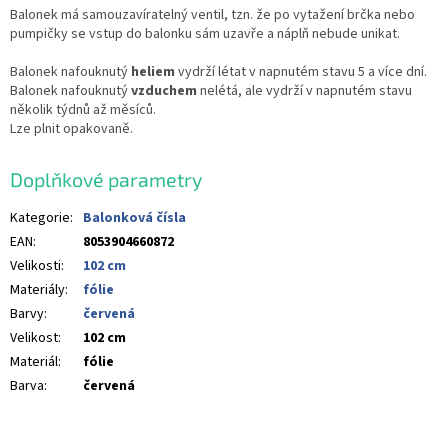
Balonek má samouzavíratelný ventil, tzn. že po vytažení brčka nebo
pumpičky se vstup do balonku sám uzavře a náplň nebude unikat.
Balonek nafouknutý
heliem
vydrží létat v napnutém stavu 5 a více dní.
Balonek nafouknutý
vzduchem
nelétá, ale vydrží v napnutém stavu
několik týdnů až měsíců.
Lze plnit opakovaně.
Doplňkové parametry
Kategorie
:
Balonková čísla
EAN
:
8053904660872
Velikosti
:
102 cm
Materiály
:
fólie
Barvy
:
červená
Velikost
:
102 cm
Materiál
:
fólie
Barva
:
červená