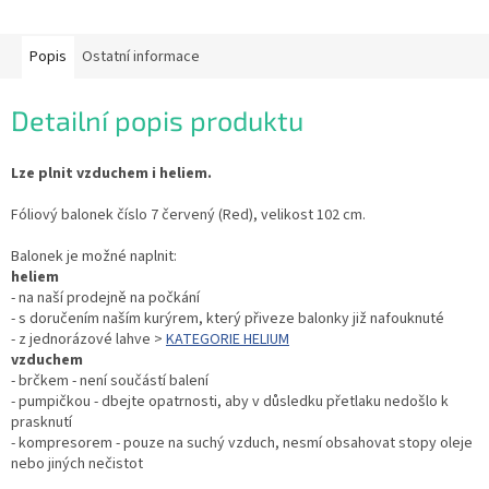
Popis
Ostatní informace
Detailní popis produktu
Lze plnit vzduchem i heliem.
Fóliový balonek číslo 7 červený (Red), velikost 102 cm.
Balonek je možné naplnit:
heliem
- na naší prodejně na počkání
- s doručením naším kurýrem, který přiveze balonky již nafouknuté
- z jednorázové lahve >
KATEGORIE HELIUM
vzduchem
- brčkem - není součástí balení
- pumpičkou - dbejte opatrnosti, aby v důsledku přetlaku nedošlo k
prasknutí
- kompresorem - pouze na suchý vzduch, nesmí obsahovat stopy oleje
nebo jiných nečistot