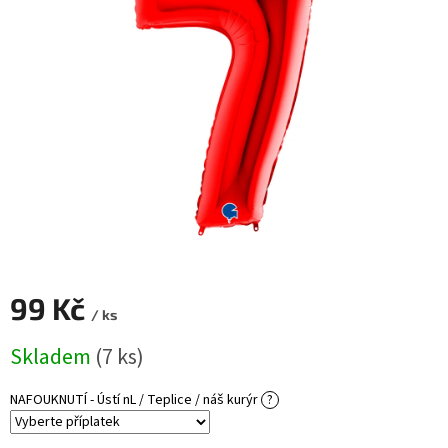
ROZLUČKA
-
SVATBA
BARVY
ČÍSLA
NAŠE
SLUŽBY
PŮJČOVNA
Přihlášení
99 Kč
/ ks
Měrná
Skladem
(7 ks)
cena:
NAFOUKNUTÍ - Ústí nL / Teplice / náš kurýr
?