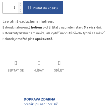
Přidat do košíku
Lze plnit vzduchem i heliem.
Balonek nafouknutý
heliem
vydrží létat v napnutém stavu
5 a více dní
.
Nafouknutý
vzduchem
nelétá, ale vydrží napnutý několik týdnů až měsíců.
Balonek je možné plnit
opakovaně
.
ZEPTAT SE
HLÍDAT
SDÍLET
DOPRAVA ZDARMA
při nákupu nad 1500 Kč