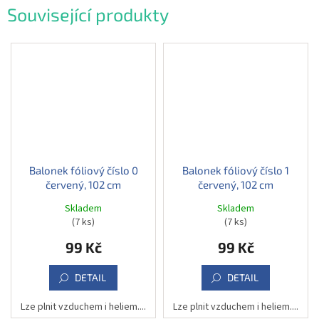
Související produkty
Balonek fóliový číslo 0
Balonek fóliový číslo 1
červený, 102 cm
červený, 102 cm
Skladem
Skladem
(7 ks)
(7 ks)
99 Kč
99 Kč
DETAIL
DETAIL
Lze plnit vzduchem i heliem....
Lze plnit vzduchem i heliem....