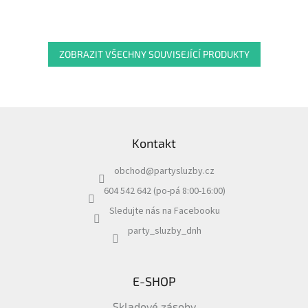
ZOBRAZIT VŠECHNY SOUVISEJÍCÍ PRODUKTY
Z
á
Kontakt
p
a
obchod
@
partysluzby.cz
t
í
604 542 642 (po-pá 8:00-16:00)
Sledujte nás na Facebooku
party_sluzby_dnh
E-SHOP
Skladové zásoby