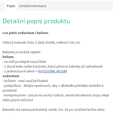
Popis
Ostatní informace
Detailní popis produktu
Lze plnit vzduchem i heliem.
Fóliový balonek číslo 2 zlatý (Gold), velikost 102 cm.
Balonek je možné naplnit:
heliem
- na naší prodejně na počkání
- s doručením naším kurýrem, který přiveze balonky již nafouknuté
- z jednorázové lahve >
KATEGORIE HELIUM
vzduchem
- brčkem - není součástí balení
- pumpičkou - dbejte opatrnosti, aby v důsledku přetlaku nedošlo k
prasknutí
- kompresorem - pouze na suchý vzduch, nesmí obsahovat stopy oleje
nebo jiných nečistot
Balonek má samouzavíratelný ventil, tzn. že po vytažení brčka nebo