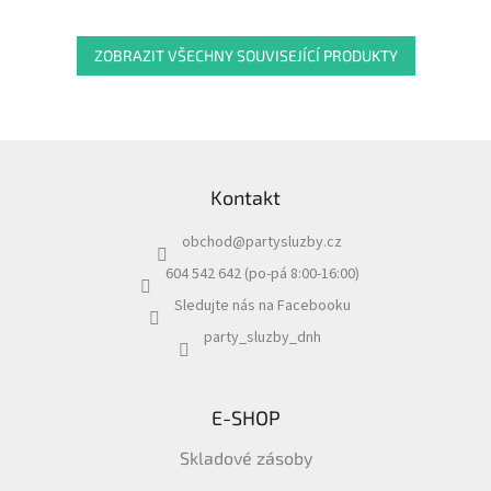
ZOBRAZIT VŠECHNY SOUVISEJÍCÍ PRODUKTY
Z
á
Kontakt
p
a
obchod
@
partysluzby.cz
t
í
604 542 642 (po-pá 8:00-16:00)
Sledujte nás na Facebooku
party_sluzby_dnh
E-SHOP
Skladové zásoby