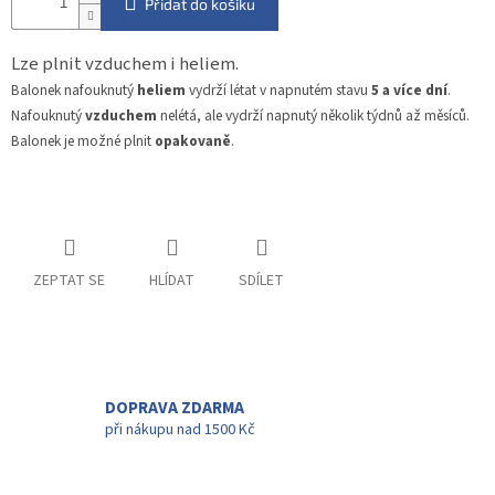
Přidat do košíku
Lze plnit vzduchem i heliem.
Balonek nafouknutý
heliem
vydrží létat v napnutém stavu
5 a více dní
.
Nafouknutý
vzduchem
nelétá, ale vydrží napnutý několik týdnů až měsíců.
Balonek je možné plnit
opakovaně
.
ZEPTAT SE
HLÍDAT
SDÍLET
DOPRAVA ZDARMA
při nákupu nad 1500 Kč