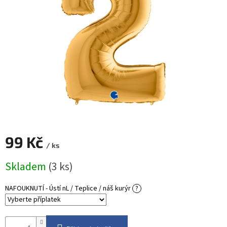
ROZLUČKA
-
SVATBA
BARVY
ČÍSLA
NAŠE
SLUŽBY
PŮJČOVNA
Přihlášení
99 Kč
/ ks
Měrná
Skladem
(3 ks)
cena:
NAFOUKNUTÍ - Ústí nL / Teplice / náš kurýr
?