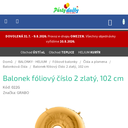
Přejít
na
obsah
NÁK
KOŠÍ
NOVINKY
DOVOLENÁ 31.7. - 9.8.2026.
Provoz e-shopu
OMEZEN.
Všechny objednávky
-
vyřídíme
10.8.2026.
AKCE
Obchod
ÚSTÍ nL
Obchod
TEPLICE
HELIUM
KURÝR
BALONKY
-
Domů
/
BALONKY - HELIUM
/
Fóliové balonky
/
Čísla a písmena
/
HELIUM
Balonková čísla
/
Balonek fóliový číslo 2 zlatý, 102 cm
PÁRTY
Balonek fóliový číslo 2 zlatý, 102 cm
-
OSLAVY
Kód:
022G
Značka:
GRABO
MASKY
-
KOSTÝMY
TEMATICKÉ
PÁRTY