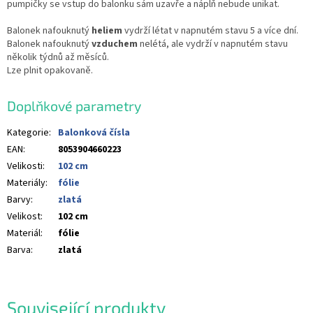
pumpičky se vstup do balonku sám uzavře a náplň nebude unikat.
Balonek nafouknutý
heliem
vydrží létat v napnutém stavu 5 a více dní.
Balonek nafouknutý
vzduchem
nelétá, ale vydrží v napnutém stavu
několik týdnů až měsíců.
Lze plnit opakovaně.
Doplňkové parametry
Kategorie
:
Balonková čísla
EAN
:
8053904660223
Velikosti
:
102 cm
Materiály
:
fólie
Barvy
:
zlatá
Velikost
:
102 cm
Materiál
:
fólie
Barva
:
zlatá
Související produkty