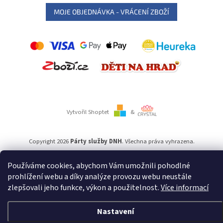
MOJE OBJEDNÁVKA - VRÁCENÍ ZBOŽÍ
Vytvořil Shoptet
&
Copyright 2026
Párty služby DNH
. Všechna práva vyhrazena.
Používáme cookies, abychom Vám umožnili pohodlné
Používáme
ověření věku Adulto
prohlížení webu a díky analýze provozu webu neustále
zlepšovali jeho funkce, výkon a použitelnost.
Více informací
Nastavení