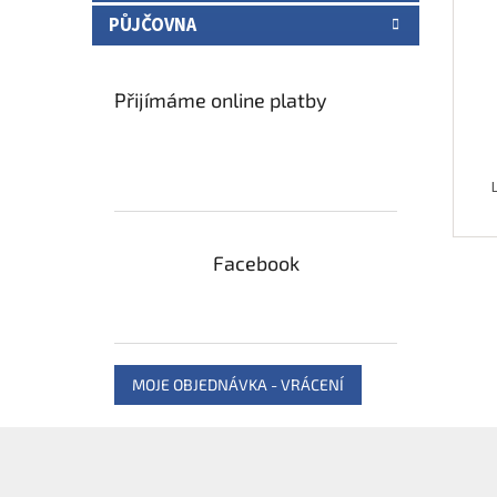
PŮJČOVNA
Přijímáme online platby
Facebook
MOJE OBJEDNÁVKA - VRÁCENÍ
Z
á
p