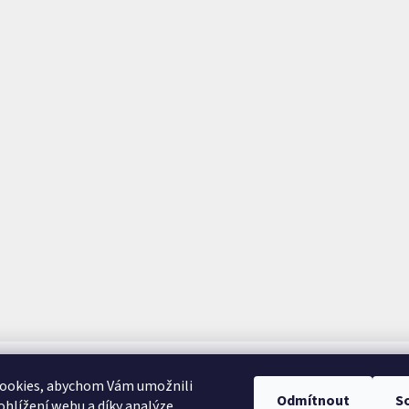
ookies, abychom Vám umožnili
Odmítnout
S
hlížení webu a díky analýze