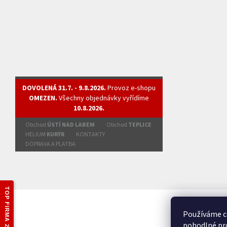
DOVOLENÁ 31.7. - 9.8.2026.
Provoz e-shopu
OMEZEN.
Všechny objednávky vyřídíme
10.8.2026.
Obchod
ÚSTÍ NAD LABEM
Obchod
TEPLICE
HELIUM
KURÝR
KONTAKTY
DOPRAVA A PLATBA
TOP FIRMA 2025
Používáme c
pohodlné pro