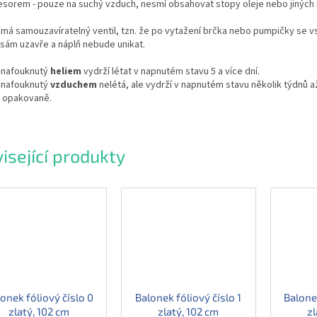
esorem - pouze na suchý vzduch, nesmí obsahovat stopy oleje nebo jiných 
má samouzavíratelný ventil, tzn. že po vytažení brčka nebo pumpičky se v
sám uzavře a náplň nebude unikat.
 nafouknutý
heliem
vydrží létat v napnutém stavu 5 a více dní.
 nafouknutý
vzduchem
nelétá, ale vydrží v napnutém stavu několik týdnů a
t opakovaně.
isející produkty
onek fóliový číslo 0
Balonek fóliový číslo 1
Balonek
zlatý, 102 cm
zlatý, 102 cm
zl