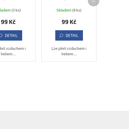
produkt
kladem
(3 ks)
Skladem
(6 ks)
99 Kč
99 Kč
DETAIL
DETAIL
lnit vzduchem i
Lze plnit vzduchem i
heliem....
heliem....