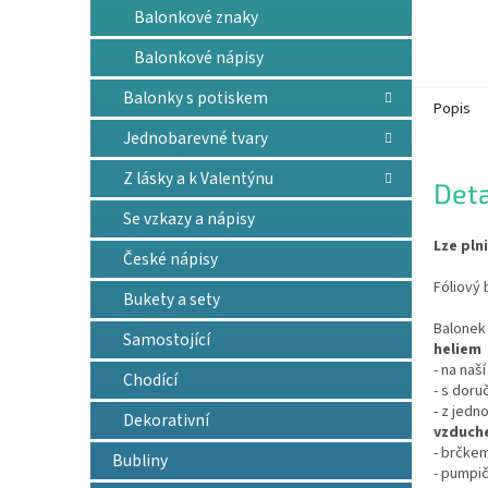
Balonkové znaky
Balonkové nápisy
Balonky s potiskem
Popis
Jednobarevné tvary
Z lásky a k Valentýnu
Deta
Se vzkazy a nápisy
Lze pln
České nápisy
Fóliový 
Bukety a sety
Balonek 
Samostojící
heliem
- na naš
Chodící
- s doru
- z jedn
Dekorativní
vzduch
- brčkem
Bubliny
- pumpič