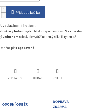
Přidat do košíku
nit vzduchem i heliem.
nafouknutý
heliem
vydrží létat v napnutém stavu
5 a více dní
.
tý
vzduchem
nelétá, ale vydrží napnutý několik týdnů až
e možné plnit
opakovaně
.
ZEPTAT SE
HLÍDAT
SDÍLET
DOPRAVA
OSOBNÍ ODBĚR
ZDARMA