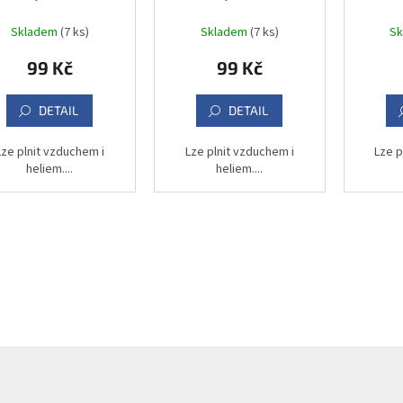
Skladem
(7 ks)
Skladem
(7 ks)
S
99 Kč
99 Kč
DETAIL
DETAIL
Lze plnit vzduchem i
Lze plnit vzduchem i
Lze p
heliem....
heliem....