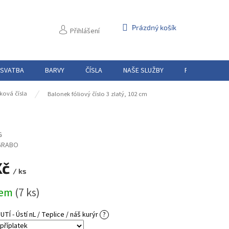
NÁKUPNÍ
Prázdný košík
Přihlášení
KOŠÍK
 SVATBA
BARVY
ČÍSLA
NAŠE SLUŽBY
PŮJČOVNA
ková čísla
Balonek fóliový číslo 3 zlatý, 102 cm
G
GRABO
Kč
/ ks
dem
(7 ks)
Í - Ústí nL / Teplice / náš kurýr
?