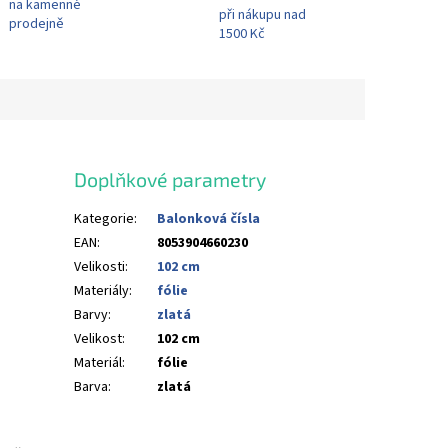
na kamenné
při nákupu nad
prodejně
1500 Kč
Doplňkové parametry
Kategorie
:
Balonková čísla
EAN
:
8053904660230
Velikosti
:
102 cm
Materiály
:
fólie
Barvy
:
zlatá
Velikost
:
102 cm
Materiál
:
fólie
Barva
:
zlatá