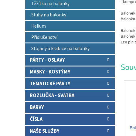
- kompr
Těžítka na balonky
Balonek 
Stuhy na balonky
balonku 
Helium
Balonek
Balonek
Příslušenství
Lze plni
Stojany a krabice na balonky
PÁRTY - OSLAVY
Souv
MASKY - KOSTÝMY
TEMATICKÉ PÁRTY
ROZLUČKA - SVATBA
BARVY
ČÍSLA
Bal
NAŠE SLUŽBY