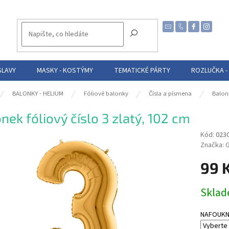
SLAVY
MASKY - KOSTÝMY
TEMATICKÉ PÁRTY
ROZLUČKA -
BALONKY - HELIUM
Fóliové balonky
Čísla a písmena
Balon
nek fóliový číslo 3 zlatý, 102 cm
Kód:
023
Značka:
99 
Měrná
Skla
cena:
NAFOUKNUT