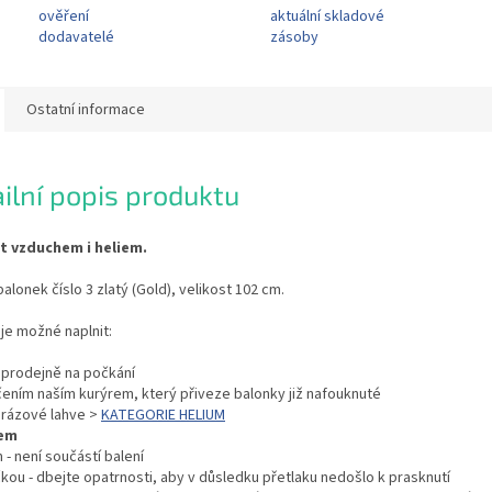
ověření
aktuální skladové
dodavatelé
zásoby
Ostatní informace
ilní popis produktu
it vzduchem i heliem.
balonek číslo 3 zlatý (Gold), velikost 102 cm.
je možné naplnit:
í prodejně na počkání
čením naším kurýrem, který přiveze balonky již nafouknuté
orázové lahve >
KATEGORIE HELIUM
em
 - není součástí balení
kou - dbejte opatrnosti, aby v důsledku přetlaku nedošlo k prasknutí