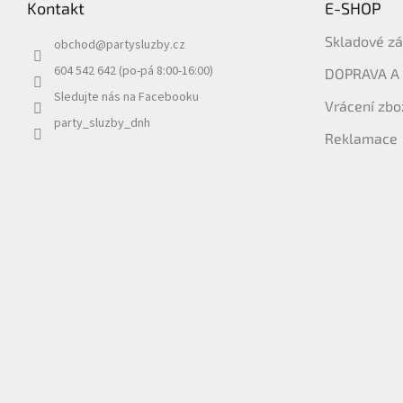
Kontakt
E-SHOP
a
t
Skladové z
obchod
@
partysluzby.cz
í
604 542 642 (po-pá 8:00-16:00)
DOPRAVA A
Sledujte nás na Facebooku
Vrácení zbo
party_sluzby_dnh
Reklamace