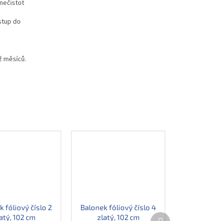
nečistot
stup do
ž měsíců.
 fóliový číslo 2
Balonek fóliový číslo 4
Další
atý, 102 cm
zlatý, 102 cm