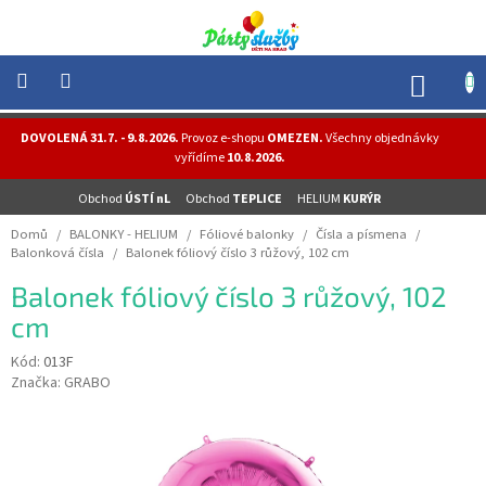
Přejít
na
obsah
NÁK
KOŠÍ
NOVINKY
DOVOLENÁ 31.7. - 9.8.2026.
Provoz e-shopu
OMEZEN.
Všechny objednávky
-
vyřídíme
10.8.2026.
AKCE
Obchod
ÚSTÍ nL
Obchod
TEPLICE
HELIUM
KURÝR
BALONKY
-
Domů
/
BALONKY - HELIUM
/
Fóliové balonky
/
Čísla a písmena
/
HELIUM
Balonková čísla
/
Balonek fóliový číslo 3 růžový, 102 cm
PÁRTY
Balonek fóliový číslo 3 růžový, 102
-
OSLAVY
cm
MASKY
Kód:
013F
-
Značka:
GRABO
KOSTÝMY
TEMATICKÉ
PÁRTY