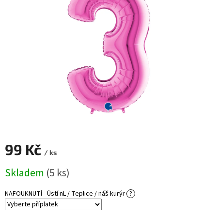
ROZLUČKA
-
SVATBA
BARVY
ČÍSLA
NAŠE
SLUŽBY
PŮJČOVNA
Přihlášení
99 Kč
/ ks
Měrná
Skladem
(5 ks)
cena:
NAFOUKNUTÍ - Ústí nL / Teplice / náš kurýr
?