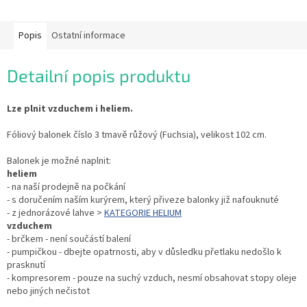
Popis
Ostatní informace
Detailní popis produktu
Lze plnit vzduchem i heliem.
Fóliový balonek číslo 3 tmavě růžový (Fuchsia), velikost 102 cm.
Balonek je možné naplnit:
heliem
- na naší prodejně na počkání
- s doručením naším kurýrem, který přiveze balonky již nafouknuté
- z jednorázové lahve >
KATEGORIE HELIUM
vzduchem
- brčkem - není součástí balení
- pumpičkou - dbejte opatrnosti, aby v důsledku přetlaku nedošlo k
prasknutí
- kompresorem - pouze na suchý vzduch, nesmí obsahovat stopy oleje
nebo jiných nečistot