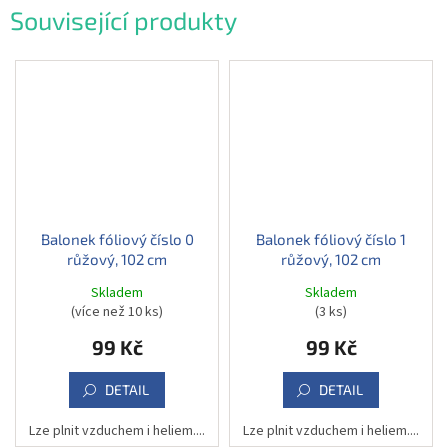
Související produkty
Balonek fóliový číslo 0
Balonek fóliový číslo 1
růžový, 102 cm
růžový, 102 cm
Skladem
Skladem
(více než 10 ks)
(3 ks)
99 Kč
99 Kč
DETAIL
DETAIL
Lze plnit vzduchem i heliem....
Lze plnit vzduchem i heliem....