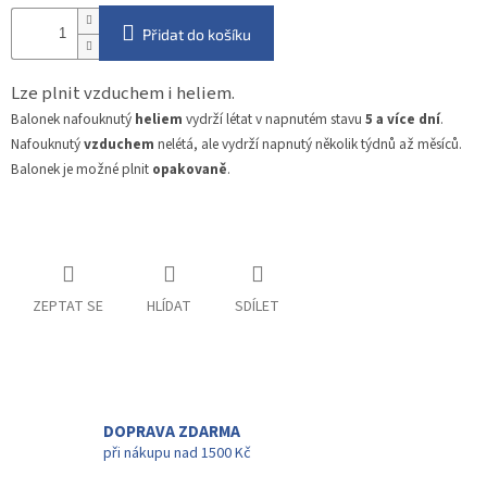
Přidat do košíku
Lze plnit vzduchem i heliem.
Balonek nafouknutý
heliem
vydrží létat v napnutém stavu
5 a více dní
.
Nafouknutý
vzduchem
nelétá, ale vydrží napnutý několik týdnů až měsíců.
Balonek je možné plnit
opakovaně
.
ZEPTAT SE
HLÍDAT
SDÍLET
DOPRAVA ZDARMA
při nákupu nad 1500 Kč