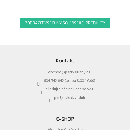
ZOBRAZIT VŠECHNY SOUVISEJÍCÍ PRODUKTY
Z
á
Kontakt
p
a
obchod
@
partysluzby.cz
t
í
604 542 642 (po-pá 8:00-16:00)
Sledujte nás na Facebooku
party_sluzby_dnh
E-SHOP
Skladové zásoby