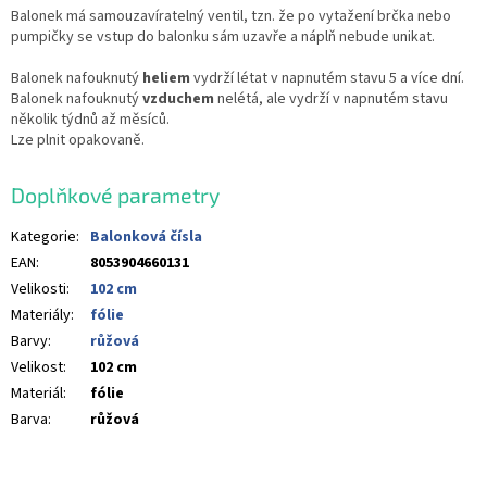
Balonek má samouzavíratelný ventil, tzn. že po vytažení brčka nebo
pumpičky se vstup do balonku sám uzavře a náplň nebude unikat.
Balonek nafouknutý
heliem
vydrží létat v napnutém stavu 5 a více dní.
Balonek nafouknutý
vzduchem
nelétá, ale vydrží v napnutém stavu
několik týdnů až měsíců.
Lze plnit opakovaně.
Doplňkové parametry
Kategorie
:
Balonková čísla
EAN
:
8053904660131
Velikosti
:
102 cm
Materiály
:
fólie
Barvy
:
růžová
Velikost
:
102 cm
Materiál
:
fólie
Barva
:
růžová