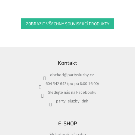
ZOBRAZIT VŠECHNY SOUVISEJÍCÍ PRODUKTY
Z
á
Kontakt
p
a
obchod
@
partysluzby.cz
t
í
604 542 642 (po-pá 8:00-16:00)
Sledujte nás na Facebooku
party_sluzby_dnh
E-SHOP
Skladové zásoby