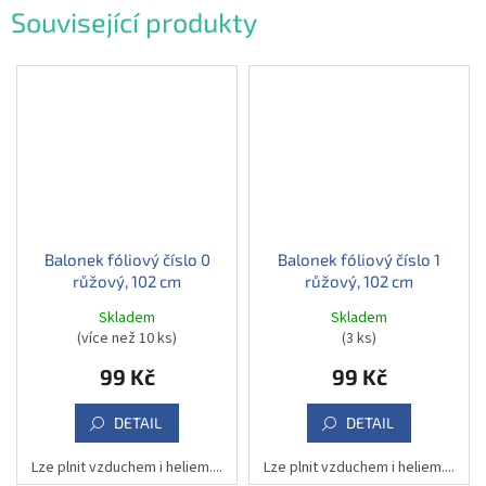
Související produkty
Balonek fóliový číslo 0
Balonek fóliový číslo 1
růžový, 102 cm
růžový, 102 cm
Skladem
Skladem
(více než 10 ks)
(3 ks)
99 Kč
99 Kč
DETAIL
DETAIL
Lze plnit vzduchem i heliem....
Lze plnit vzduchem i heliem....