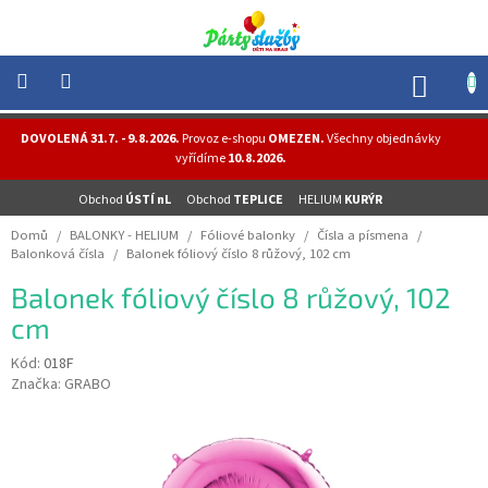
Přejít
na
obsah
NÁK
KOŠÍ
NOVINKY
DOVOLENÁ 31.7. - 9.8.2026.
Provoz e-shopu
OMEZEN.
Všechny objednávky
-
vyřídíme
10.8.2026.
AKCE
Obchod
ÚSTÍ nL
Obchod
TEPLICE
HELIUM
KURÝR
BALONKY
-
Domů
/
BALONKY - HELIUM
/
Fóliové balonky
/
Čísla a písmena
/
HELIUM
Balonková čísla
/
Balonek fóliový číslo 8 růžový, 102 cm
PÁRTY
Balonek fóliový číslo 8 růžový, 102
-
OSLAVY
cm
MASKY
Kód:
018F
-
Značka:
GRABO
KOSTÝMY
TEMATICKÉ
PÁRTY