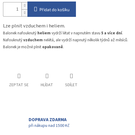
Přidat do košíku
Lze plnit vzduchem i heliem.
Balonek nafouknutý
heliem
vydrží létat v napnutém stavu
5 a více dní
.
Nafouknutý
vzduchem
nelétá, ale vydrží napnutý několik týdnů až měsíců.
Balonek je možné plnit
opakovaně
.
ZEPTAT SE
HLÍDAT
SDÍLET
DOPRAVA ZDARMA
při nákupu nad 1500 Kč