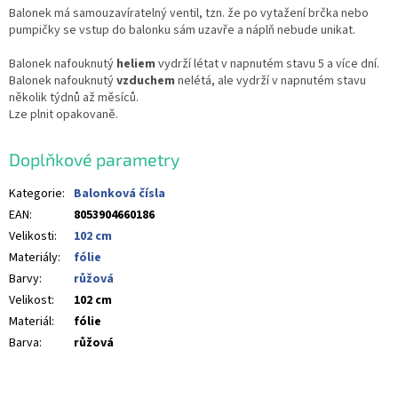
Balonek má samouzavíratelný ventil, tzn. že po vytažení brčka nebo
pumpičky se vstup do balonku sám uzavře a náplň nebude unikat.
Balonek nafouknutý
heliem
vydrží létat v napnutém stavu 5 a více dní.
Balonek nafouknutý
vzduchem
nelétá, ale vydrží v napnutém stavu
několik týdnů až měsíců.
Lze plnit opakovaně.
Doplňkové parametry
Kategorie
:
Balonková čísla
EAN
:
8053904660186
Velikosti
:
102 cm
Materiály
:
fólie
Barvy
:
růžová
Velikost
:
102 cm
Materiál
:
fólie
Barva
:
růžová