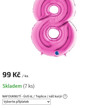
ROZLUČKA
-
SVATBA
BARVY
ČÍSLA
NAŠE
SLUŽBY
PŮJČOVNA
Přihlášení
99 Kč
/ ks
Měrná
Skladem
(7 ks)
cena:
NAFOUKNUTÍ - Ústí nL / Teplice / náš kurýr
?