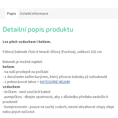
Popis
Ostatní informace
Detailní popis produktu
Lze plnit vzduchem i heliem.
Fóliový balonek číslo 8 tmavě růžový (Fuchsia), velikost 102 cm.
Balonek je možné naplnit:
heliem
- na naší prodejně na počkání
- s doručením naším kurýrem, který přiveze balonky již nafouknuté
- z jednorázové lahve >
KATEGORIE HELIUM
vzduchem
- brčkem - není součástí balení
- pumpičkou - dbejte opatrnosti, aby v důsledku přetlaku nedošlo k
prasknutí
- kompresorem - pouze na suchý vzduch, nesmí obsahovat stopy oleje
nebo jiných nečistot