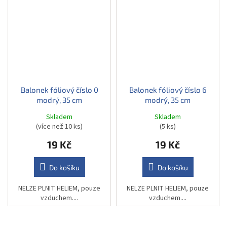
Balonek fóliový číslo 0
Balonek fóliový číslo 6
modrý, 35 cm
modrý, 35 cm
Skladem
Skladem
(více než 10 ks)
(5 ks)
19 Kč
19 Kč
Do košíku
Do košíku
NELZE PLNIT HELIEM, pouze
NELZE PLNIT HELIEM, pouze
vzduchem....
vzduchem....