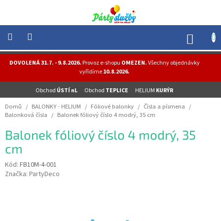
Přejít
na
obsah
NÁK
KOŠÍ
NOVINKY
DOVOLENÁ 31.7. - 9.8.2026.
Provoz e-shopu
OMEZEN.
Všechny objednávky
-
vyřídíme
10.8.2026.
AKCE
Obchod
ÚSTÍ nL
Obchod
TEPLICE
HELIUM
KURÝR
BALONKY
-
Domů
/
BALONKY - HELIUM
/
Fóliové balonky
/
Čísla a písmena
/
HELIUM
Balonková čísla
/
Balonek fóliový číslo 4 modrý, 35 cm
PÁRTY
Balonek fóliový číslo 4 modrý, 35
-
OSLAVY
cm
MASKY
Kód:
FB10M-4-001
-
Značka:
PartyDeco
KOSTÝMY
TEMATICKÉ
PÁRTY