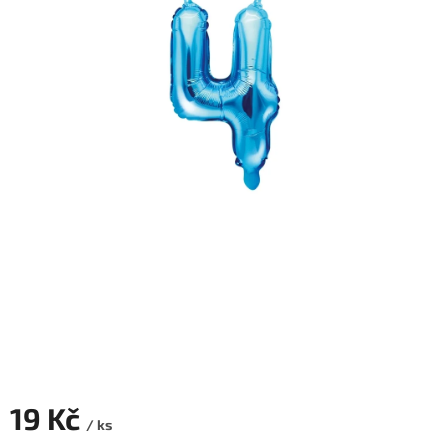
ROZLUČKA
-
SVATBA
BARVY
ČÍSLA
NAŠE
SLUŽBY
PŮJČOVNA
Přihlášení
19 Kč
/ ks