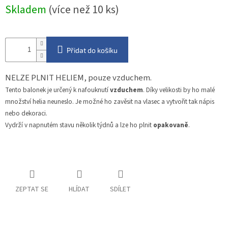
Měrná
Skladem
(více než 10 ks)
cena:
Přidat do košíku
NELZE PLNIT HELIEM, pouze vzduchem.
Tento balonek je určený k nafouknutí
vzduchem
. Díky velikosti by ho malé
množství helia neuneslo. Je možné ho zavěsit na vlasec a vytvořit tak nápis
nebo dekoraci.
Vydrží v napnutém stavu několik týdnů a lze ho plnit
opakovaně
.
ZEPTAT SE
HLÍDAT
SDÍLET