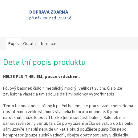
DOPRAVA ZDARMA
při nákupu nad 1500 Kč
Popis
Ostatní informace
Detailní popis produktu
NELZE PLNIT HELIEM, pouze vzduchem.
Fóliový balonek číslo 4 metalický modrý, velikost 35 cm. Číslo lze
zavěsit na vlasec a tím spolu s dalšími balonky vytvořit nápis.
Tento balonek není určený k plnění heliem, ale pouze vzduchem. Nemá
dostatečnou velikost, množství helia ho proto neunese. K jeho
nafouknutí můžete použít brčko (není součástí balení). Balonek má
samouzavíratelný ventil, tzn. že po vytažení brčka se vstup do balonku
sám uzavře a náplň nebude unikat. Pokud použijete pumpičku nebo
kompresor (pouze suchý vzduch), dbejte opatrnosti, aby v důsledku