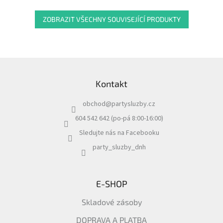
ZOBRAZIT VŠECHNY SOUVISEJÍCÍ PRODUKTY
Z
á
Kontakt
p
a
obchod
@
partysluzby.cz
t
í
604 542 642 (po-pá 8:00-16:00)
Sledujte nás na Facebooku
party_sluzby_dnh
E-SHOP
Skladové zásoby
DOPRAVA A PLATBA