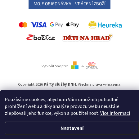
MOJE OBJEDNÁVKA - VRÁCENÍ ZBOŽÍ
Vytvořil Shoptet
&
Copyright 2026
Párty služby DNH
. Všechna práva vyhrazena.
Používáme cookies, abychom Vám umožnili pohodlné
Používáme
ověření věku Adulto
prohlížení webu a díky analýze provozu webu neustále
zlepšovali jeho funkce, výkon a použitelnost.
Více informací
Nastavení