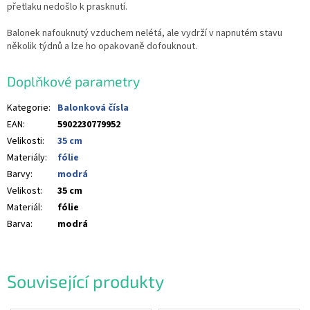
přetlaku nedošlo k prasknutí.
Balonek nafouknutý vzduchem nelétá, ale vydrží v napnutém stavu
několik týdnů a lze ho opakovaně dofouknout.
Doplňkové parametry
Kategorie
:
Balonková čísla
EAN
:
5902230779952
Velikosti
:
35 cm
Materiály
:
fólie
Barvy
:
modrá
Velikost
:
35 cm
Materiál
:
fólie
Barva
:
modrá
Související produkty