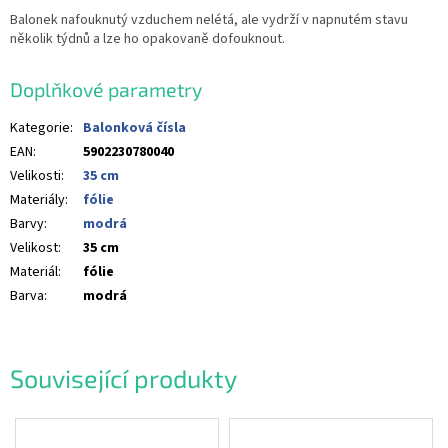
Balonek nafouknutý vzduchem nelétá, ale vydrží v napnutém stavu
několik týdnů a lze ho opakovaně dofouknout.
Doplňkové parametry
Kategorie
:
Balonková čísla
EAN
:
5902230780040
Velikosti
:
35 cm
Materiály
:
fólie
Barvy
:
modrá
Velikost
:
35 cm
Materiál
:
fólie
Barva
:
modrá
Související produkty