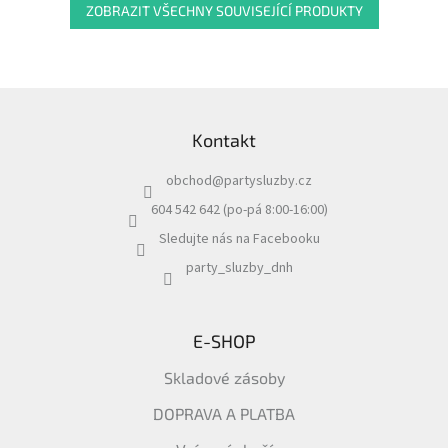
ZOBRAZIT VŠECHNY SOUVISEJÍCÍ PRODUKTY
Z
á
Kontakt
p
a
obchod
@
partysluzby.cz
t
í
604 542 642 (po-pá 8:00-16:00)
Sledujte nás na Facebooku
party_sluzby_dnh
E-SHOP
Skladové zásoby
DOPRAVA A PLATBA