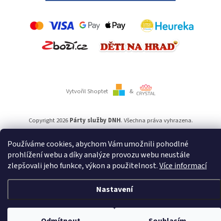
Vytvořil Shoptet
&
Copyright 2026
Párty služby DNH
. Všechna práva vyhrazena.
Používáme cookies, abychom Vám umožnili pohodlné
Používáme
ověření věku Adulto
prohlížení webu a díky analýze provozu webu neustále
zlepšovali jeho funkce, výkon a použitelnost.
Více informací
Nastavení