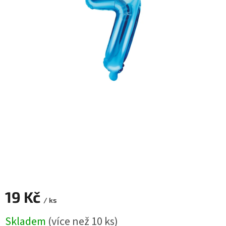
ROZLUČKA
-
SVATBA
BARVY
ČÍSLA
NAŠE
SLUŽBY
PŮJČOVNA
Přihlášení
19 Kč
/ ks
Měrná
Skladem
(více než 10 ks)
cena: