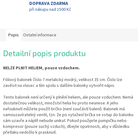
DOPRAVA ZDARMA
při nákupu nad 1500 Kč
Popis
Ostatní informace
Detailní popis produktu
NELZE PLNIT HELIEM, pouze vzduchem.
Fóliový balonek číslo 7 metalický modrý, velikost 35 cm. Číslo lze
zavěsit na vlasec a tím spolu s dalšími balonky vytvořit nápis.
Tento balonek není určený k plnění heliem, ale pouze vzduchem. Nemá
dostatečnou velikost, množství helia ho proto neunese. K jeho
nafouknutí můžete použít brčko (není součástí balení). Balonek má
samouzavíratelný ventil, tzn. že po vytažení brčka se vstup do balonku
sám uzavře a náplň nebude unikat. Pokud použijete pumpičku nebo
kompresor (pouze suchý vzduch), dbejte opatrnosti, aby v důsledku
přetlaku nedošlo k prasknutí.