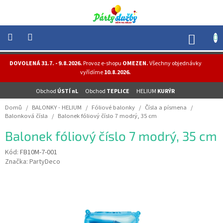
Přejít
na
obsah
NÁK
KOŠÍ
NOVINKY
DOVOLENÁ 31.7. - 9.8.2026.
Provoz e-shopu
OMEZEN.
Všechny objednávky
-
vyřídíme
10.8.2026.
AKCE
Obchod
ÚSTÍ nL
Obchod
TEPLICE
HELIUM
KURÝR
BALONKY
-
Domů
/
BALONKY - HELIUM
/
Fóliové balonky
/
Čísla a písmena
/
HELIUM
Balonková čísla
/
Balonek fóliový číslo 7 modrý, 35 cm
PÁRTY
Balonek fóliový číslo 7 modrý, 35 cm
-
OSLAVY
Kód:
FB10M-7-001
Značka:
PartyDeco
MASKY
-
KOSTÝMY
TEMATICKÉ
PÁRTY