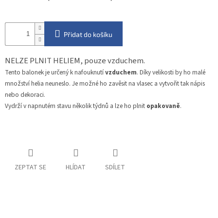
Přidat do košíku
NELZE PLNIT HELIEM, pouze vzduchem.
Tento balonek je určený k nafouknutí
vzduchem
. Díky velikosti by ho malé
množství helia neuneslo. Je možné ho zavěsit na vlasec a vytvořit tak nápis
nebo dekoraci.
Vydrží v napnutém stavu několik týdnů a lze ho plnit
opakovaně
.
ZEPTAT SE
HLÍDAT
SDÍLET