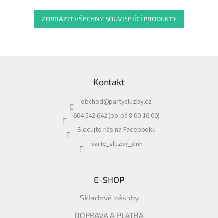
ZOBRAZIT VŠECHNY SOUVISEJÍCÍ PRODUKTY
Z
á
Kontakt
p
a
obchod
@
partysluzby.cz
t
í
604 542 642 (po-pá 8:00-16:00)
Sledujte nás na Facebooku
party_sluzby_dnh
E-SHOP
Skladové zásoby
DOPRAVA A PLATBA