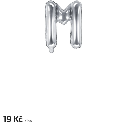
ROZLUČKA
-
SVATBA
BARVY
ČÍSLA
NAŠE
SLUŽBY
PŮJČOVNA
Přihlášení
19 Kč
/ ks