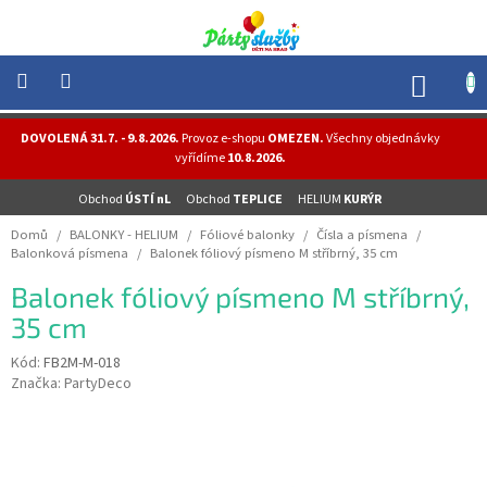
Přejít
na
obsah
NÁK
KOŠÍ
NOVINKY
DOVOLENÁ 31.7. - 9.8.2026.
Provoz e-shopu
OMEZEN.
Všechny objednávky
-
vyřídíme
10.8.2026.
AKCE
Obchod
ÚSTÍ nL
Obchod
TEPLICE
HELIUM
KURÝR
BALONKY
-
Domů
/
BALONKY - HELIUM
/
Fóliové balonky
/
Čísla a písmena
/
HELIUM
Balonková písmena
/
Balonek fóliový písmeno M stříbrný, 35 cm
PÁRTY
Balonek fóliový písmeno M stříbrný,
-
OSLAVY
35 cm
MASKY
Kód:
FB2M-M-018
-
Značka:
PartyDeco
KOSTÝMY
TEMATICKÉ
PÁRTY