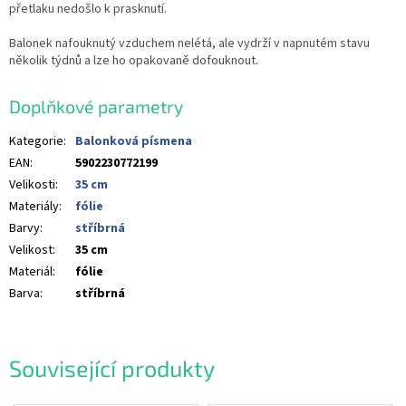
přetlaku nedošlo k prasknutí.
Balonek nafouknutý vzduchem nelétá, ale vydrží v napnutém stavu
několik týdnů a lze ho opakovaně dofouknout.
Doplňkové parametry
Kategorie
:
Balonková písmena
EAN
:
5902230772199
Velikosti
:
35 cm
Materiály
:
fólie
Barvy
:
stříbrná
Velikost
:
35 cm
Materiál
:
fólie
Barva
:
stříbrná
Související produkty