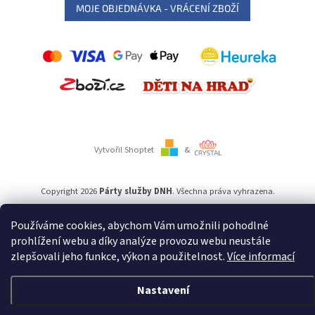
MOJE OBJEDNÁVKA - VRÁCENÍ ZBOŽÍ
Vytvořil Shoptet
&
Copyright 2026
Párty služby DNH
. Všechna práva vyhrazena.
Používáme cookies, abychom Vám umožnili pohodlné
Používáme
ověření věku Adulto
prohlížení webu a díky analýze provozu webu neustále
zlepšovali jeho funkce, výkon a použitelnost.
Více informací
Nastavení