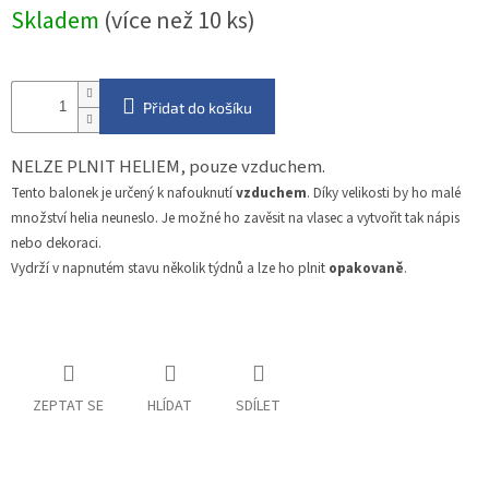
Měrná
Skladem
(více než 10 ks)
cena:
Přidat do košíku
NELZE PLNIT HELIEM, pouze vzduchem.
Tento balonek je určený k nafouknutí
vzduchem
. Díky velikosti by ho malé
množství helia neuneslo. Je možné ho zavěsit na vlasec a vytvořit tak nápis
nebo dekoraci.
Vydrží v napnutém stavu několik týdnů a lze ho plnit
opakovaně
.
ZEPTAT SE
HLÍDAT
SDÍLET