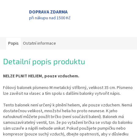
DOPRAVA ZDARMA
při nákupu nad 1500 Kč
Popis
Ostatní informace
Detailní popis produktu
NELZE PLNIT HELIEM, pouze vzduchem.
Fóliový balonek písmeno M metalický stříbrný, velikost 35 cm. Písmeno
lze zavěsit na vlasec a tím spolu s dalšími balonky vytvořit nápis.
Tento balonek není určený k plnění heliem, ale pouze vzduchem. Nemá
dostatečnou velikost, množství helia ho proto neunese. K jeho
nafouknutí můžete použít brčko (není součástí balení). Balonek má
samouzavíratelný ventil, tzn. že po vytažení brčka se vstup do balonku
sám uzavře a náplň nebude unikat. Pokud použijete pumpičku nebo
kompresor (pouze suchý vzduch), dbejte opatrnosti, aby v důsledku