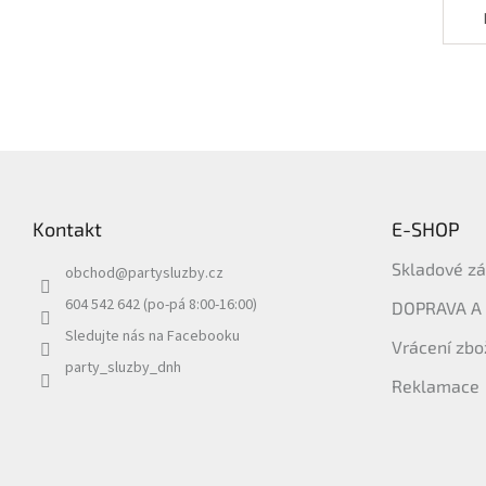
Z
á
p
Kontakt
E-SHOP
a
t
Skladové z
obchod
@
partysluzby.cz
í
604 542 642 (po-pá 8:00-16:00)
DOPRAVA A
Sledujte nás na Facebooku
Vrácení zbo
party_sluzby_dnh
Reklamace