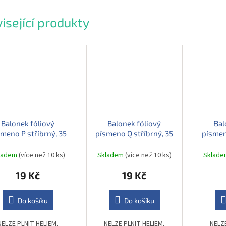
isející produkty
Balonek fóliový
Balonek fóliový
Bal
meno P stříbrný, 35
písmeno Q stříbrný, 35
písmen
cm
cm
ladem
(více než 10 ks)
Skladem
(více než 10 ks)
Sklad
19 Kč
19 Kč
Do košíku
Do košíku
NELZE PLNIT HELIEM,
NELZE PLNIT HELIEM,
NELZ