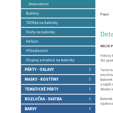
Dekorativní
Bubliny
Popis
Těžítka na balonky
Stuhy na balonky
Deta
Helium
NELZE P
Příslušenství
Fóliový 
Stojany a krabice na balonky
tím spol
PÁRTY - OSLAVY
Tento b
množství
MASKY - KOSTÝMY
Balonek 
a náplň
TEMATICKÉ PÁRTY
dbejte o
ROZLUČKA - SVATBA
Balonek 
opakova
BARVY