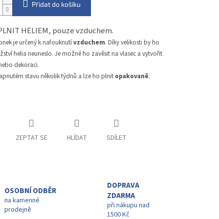
Přidat do košíku
PLNIT HELIEM, pouze vzduchem.
onek je určený k nafouknutí
vzduchem
. Díky velikosti by ho
tví helia neuneslo. Je možné ho zavěsit na vlasec a vytvořit
 nebo dekoraci.
apnutém stavu několik týdnů a lze ho plnit
opakovaně
.
ZEPTAT SE
HLÍDAT
SDÍLET
DOPRAVA
OSOBNÍ ODBĚR
ZDARMA
na kamenné
při nákupu nad
prodejně
1500 Kč