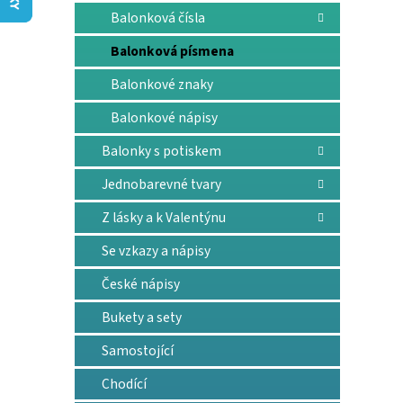
n
Balonková čísla
e
l
Balonková písmena
Balonkové znaky
Balonkové nápisy
Balonky s potiskem
Jednobarevné tvary
Z lásky a k Valentýnu
Se vzkazy a nápisy
České nápisy
Bukety a sety
Samostojící
Chodící