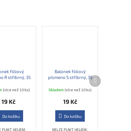
onek fóliový
Balonek fóliový
o R stříbrný, 35
písmeno S stříbrný, 35
Další
produkt
cm
cm
em
(více než 10 ks)
Skladem
(více než 10 ks)
19 Kč
19 Kč
Do košíku
Do košíku
E PLNIT HELIEM,
NELZE PLNIT HELIEM,