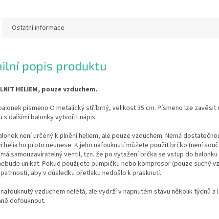
Ostatní informace
ilní popis produktu
LNIT HELIEM, pouze vzduchem.
balonek písmeno O metalický stříbrný, velikost 35 cm. Písmeno lze zavěsit 
u s dalšími balonky vytvořit nápis.
alonek není určený k plnění heliem, ale pouze vzduchem. Nemá dostatečnou
 helia ho proto neunese. K jeho nafouknutí můžete použít brčko (není součá
má samouzavíratelný ventil, tzn. že po vytažení brčka se vstup do balonk
 nebude unikat. Pokud použijete pumpičku nebo kompresor (pouze suchý vz
patrnosti, aby v důsledku přetlaku nedošlo k prasknutí.
nafouknutý vzduchem nelétá, ale vydrží v napnutém stavu několik týdnů a 
ně dofouknout.