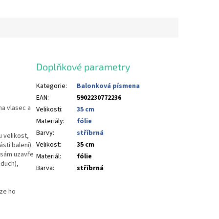
Doplňkové parametry
Kategorie
:
Balonková písmena
EAN
:
5902230772236
na vlasec a
Velikosti
:
35 cm
Materiály
:
fólie
Barvy
:
stříbrná
 velikost,
Velikost
:
35 cm
stí balení).
u sám uzavře
Materiál
:
fólie
duch),
Barva
:
stříbrná
lze ho