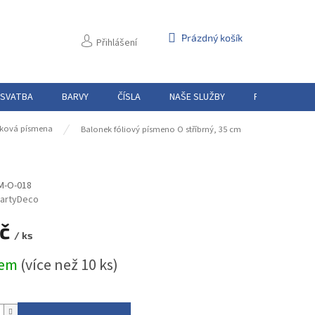
NÁKUPNÍ
Prázdný košík
Přihlášení
KOŠÍK
 SVATBA
BARVY
ČÍSLA
NAŠE SLUŽBY
PŮJČOVNA
ková písmena
Balonek fóliový písmeno O stříbrný, 35 cm
M-O-018
artyDeco
Kč
/ ks
dem
(více než 10 ks)