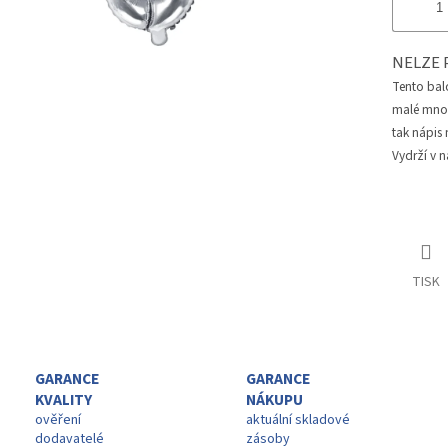
NELZE 
Tento bal
malé množs
tak nápis
Vydrží v n
TISK
GARANCE
GARANCE
KVALITY
NÁKUPU
ověření
aktuální skladové
dodavatelé
zásoby