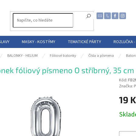
SLAVY
MASKY - KOSTÝMY
TEMATICKÉ PÁRTY
ROZLUČKA -
BALONKY - HELIUM
Fóliové balonky
Čísla a písmena
Balon
nek fóliový písmeno O stříbrný, 35 cm
Kód:
FB2
Značka:
P
19 
Měrná
Skla
cena: