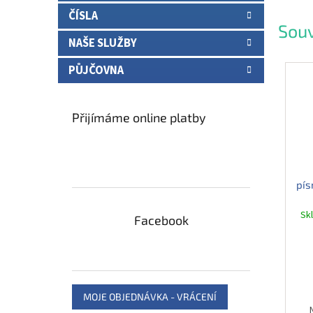
ČÍSLA
Souv
NAŠE SLUŽBY
PŮJČOVNA
Přijímáme online platby
pís
Sk
Facebook
MOJE OBJEDNÁVKA - VRÁCENÍ