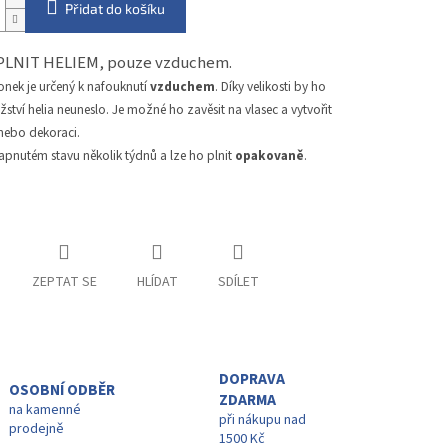
Přidat do košíku
PLNIT HELIEM, pouze vzduchem.
onek je určený k nafouknutí
vzduchem
. Díky velikosti by ho
tví helia neuneslo. Je možné ho zavěsit na vlasec a vytvořit
 nebo dekoraci.
apnutém stavu několik týdnů a lze ho plnit
opakovaně
.
ZEPTAT SE
HLÍDAT
SDÍLET
DOPRAVA
OSOBNÍ ODBĚR
ZDARMA
na kamenné
při nákupu nad
prodejně
1500 Kč