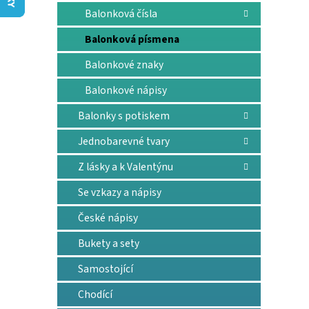
n
Balonková čísla
e
l
Balonková písmena
Balonkové znaky
Balonkové nápisy
Balonky s potiskem
Jednobarevné tvary
Z lásky a k Valentýnu
Se vzkazy a nápisy
České nápisy
Bukety a sety
Samostojící
Chodící