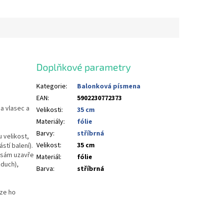
Doplňkové parametry
Kategorie
:
Balonková písmena
EAN
:
5902230772373
a vlasec a
Velikosti
:
35 cm
Materiály
:
fólie
Barvy
:
stříbrná
 velikost,
Velikost
:
35 cm
stí balení).
u sám uzavře
Materiál
:
fólie
duch),
Barva
:
stříbrná
lze ho