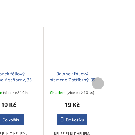
onek fóliový
Balonek fóliový
o Y stříbrný, 35
písmeno Z stříbrný, 35
Další
produkt
cm
cm
em
(více než 10 ks)
Skladem
(více než 10 ks)
19 Kč
19 Kč
Do košíku
Do košíku
E PLNIT HELIEM,
NELZE PLNIT HELIEM,