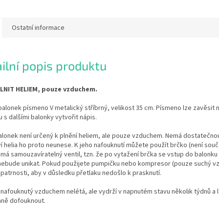
Ostatní informace
ilní popis produktu
LNIT HELIEM, pouze vzduchem.
balonek písmeno V metalický stříbrný, velikost 35 cm. Písmeno lze zavěsit n
u s dalšími balonky vytvořit nápis.
alonek není určený k plnění heliem, ale pouze vzduchem. Nemá dostatečnou
 helia ho proto neunese. K jeho nafouknutí můžete použít brčko (není součá
má samouzavíratelný ventil, tzn. že po vytažení brčka se vstup do balonk
 nebude unikat. Pokud použijete pumpičku nebo kompresor (pouze suchý vz
patrnosti, aby v důsledku přetlaku nedošlo k prasknutí.
nafouknutý vzduchem nelétá, ale vydrží v napnutém stavu několik týdnů a 
ně dofouknout.