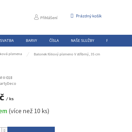
NÁKUPNÍ
Prázdný košík
Přihlášení
KOŠÍK
 SVATBA
BARVY
ČÍSLA
NAŠE SLUŽBY
PŮJČOVNA
ková písmena
Balonek fóliový písmeno V stříbrný, 35 cm
M-V-018
artyDeco
Kč
/ ks
dem
(více než 10 ks)