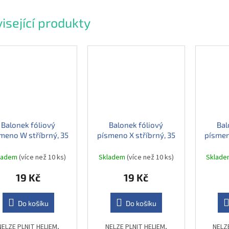
isející produkty
Balonek fóliový
Balonek fóliový
Bal
meno W stříbrný, 35
písmeno X stříbrný, 35
písmen
cm
cm
ladem
(více než 10 ks)
Skladem
(více než 10 ks)
Sklad
19 Kč
19 Kč
Do košíku
Do košíku
NELZE PLNIT HELIEM,
NELZE PLNIT HELIEM,
NELZ