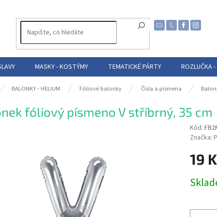
SLAVY
MASKY - KOSTÝMY
TEMATICKÉ PÁRTY
ROZLUČKA -
BALONKY - HELIUM
Fóliové balonky
Čísla a písmena
Balon
nek fóliový písmeno V stříbrný, 35 cm
Kód:
FB2
Značka:
P
19 
Měrná
Skla
cena: