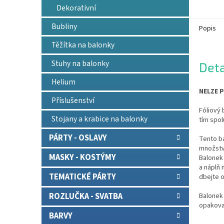
Dekorativní
Bubliny
Popis
Těžítka na balonky
Stuhy na balonky
Deta
Helium
NELZE P
Příslušenství
Fóliový 
Stojany a krabice na balonky
tím spol
PÁRTY - OSLAVY
Tento b
množství
MASKY - KOSTÝMY
Balonek 
a náplň
TEMATICKÉ PÁRTY
dbejte o
ROZLUČKA - SVATBA
Balonek 
opakova
BARVY