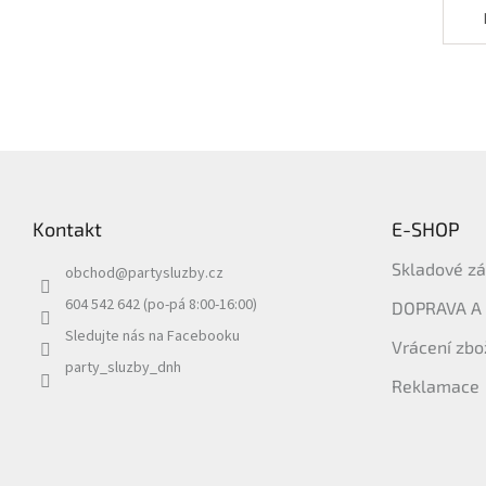
Z
á
p
Kontakt
E-SHOP
a
t
Skladové z
obchod
@
partysluzby.cz
í
604 542 642 (po-pá 8:00-16:00)
DOPRAVA A
Sledujte nás na Facebooku
Vrácení zbo
party_sluzby_dnh
Reklamace