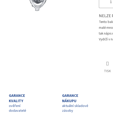
NELZE 
Tento bal
malé množs
tak nápis
Vydrží v n
TISK
GARANCE
GARANCE
KVALITY
NÁKUPU
ověření
aktuální skladové
dodavatelé
zásoby