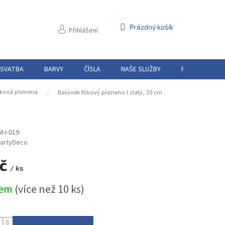
NÁKUPNÍ
Prázdný košík
Přihlášení
KOŠÍK
 SVATBA
BARVY
ČÍSLA
NAŠE SLUŽBY
PŮJČOVNA
ková písmena
Balonek fóliový písmeno I zlatý, 35 cm
-I-019
artyDeco
Kč
/ ks
dem
(více než 10 ks)