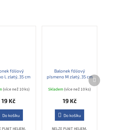
onek fóliový
Balonek fóliový
o L zlatý, 35 cm
písmeno M zlatý, 35 cm
Další
produkt
em
(více než 10 ks)
Skladem
(více než 10 ks)
19 Kč
19 Kč
Do košíku
Do košíku
E PLNIT HELIEM,
NELZE PLNIT HELIEM,