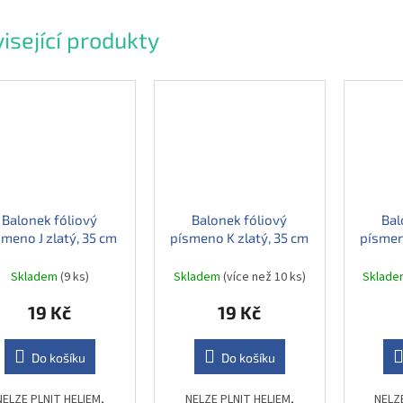
isející produkty
Balonek fóliový
Balonek fóliový
Bal
smeno J zlatý, 35 cm
písmeno K zlatý, 35 cm
písmen
Skladem
(9 ks)
Skladem
(více než 10 ks)
Sklad
19 Kč
19 Kč
Do košíku
Do košíku
NELZE PLNIT HELIEM,
NELZE PLNIT HELIEM,
NELZ