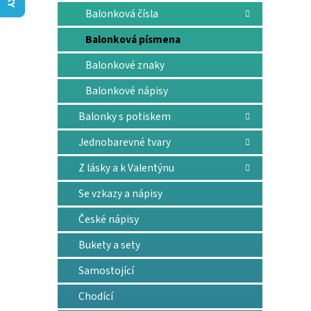
n
Balonková čísla
e
l
Balonková písmena
Balonkové znaky
Balonkové nápisy
Balonky s potiskem
Jednobarevné tvary
Z lásky a k Valentýnu
Se vzkazy a nápisy
České nápisy
Bukety a sety
Samostojící
Chodící