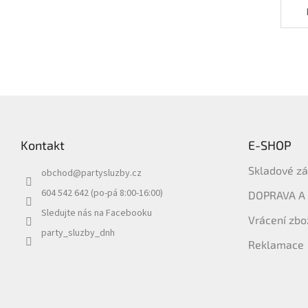
Z
á
p
Kontakt
E-SHOP
a
t
Skladové z
obchod
@
partysluzby.cz
í
604 542 642 (po-pá 8:00-16:00)
DOPRAVA A
Sledujte nás na Facebooku
Vrácení zbo
party_sluzby_dnh
Reklamace