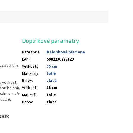
Doplňkové parametry
Kategorie
:
Balonková písmena
EAN
:
5902230772120
lasec a tím
Velikosti
:
35 cm
Materiály
:
fólie
Barvy
:
zlatá
 velikost,
Velikost
:
35 cm
stí balení).
u sám uzavře
Materiál
:
fólie
duch),
Barva
:
zlatá
lze ho