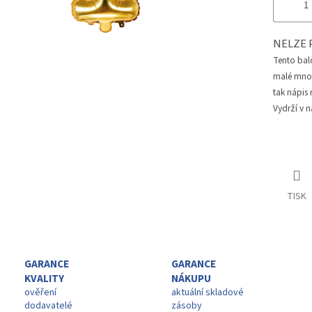
NELZE 
Tento bal
malé množs
tak nápis
Vydrží v n
TISK
GARANCE
GARANCE
KVALITY
NÁKUPU
ověření
aktuální skladové
dodavatelé
zásoby