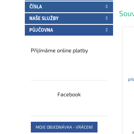
ČÍSLA
Souv
NAŠE SLUŽBY
PŮJČOVNA
Přijímáme online platby
pí
Facebook
MOJE OBJEDNÁVKA - VRÁCENÍ