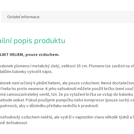
Ostatní informace
ilní popis produktu
LNIT HELIEM, pouze vzduchem.
balonek písmeno I metalický zlatý, velikost 35 cm. Písmeno lze zavěsit na v
dalšími balonky vytvořit nápis.
alonek není určený k plnění heliem, ale pouze vzduchem. Nemá dostatečnou
 helia ho proto neunese. K jeho nafouknutí můžete použít brčko (není součá
má samouzavíratelný ventil, tzn. že po vytažení brčka se vstup do balonk
 nebude unikat. Pokud použijete pumpičku nebo kompresor (pouze suchý vz
patrnosti, aby v důsledku přetlaku nedošlo k prasknutí.
nafouknutý vzduchem nelétá, ale vydrží v napnutém stavu několik týdnů a 
ně dofouknout.