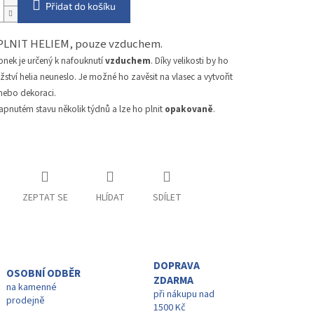
Přidat do košíku
PLNIT HELIEM, pouze vzduchem.
onek je určený k nafouknutí
vzduchem
. Díky velikosti by ho
tví helia neuneslo. Je možné ho zavěsit na vlasec a vytvořit
 nebo dekoraci.
apnutém stavu několik týdnů a lze ho plnit
opakovaně
.
ZEPTAT SE
HLÍDAT
SDÍLET
DOPRAVA
OSOBNÍ ODBĚR
ZDARMA
na kamenné
při nákupu nad
prodejně
1500 Kč