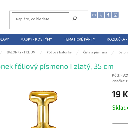
SLAVY
MASKY - KOSTÝMY
TEMATICKÉ PÁRTY
ROZLUČKA -
BALONKY - HELIUM
Fóliové balonky
Čísla a písmena
Balon
nek fóliový písmeno I zlatý, 35 cm
Kód:
FB2M
Značka:
P
19 
Měrná
Skla
cena: