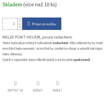
Měrná
Skladem
(více než 10 ks)
cena:
Přidat do košíku
NELZE PLNIT HELIEM, pouze vzduchem.
Tento balonek je určený k nafouknutí
vzduchem
. Díky velikosti by ho malé
množství helia neuneslo. Je možné ho zavěsit na vlasec a vytvořit tak nápis
nebo dekoraci.
Vydrží v napnutém stavu několik týdnů a lze ho plnit
opakovaně
.
ZEPTAT SE
HLÍDAT
SDÍLET