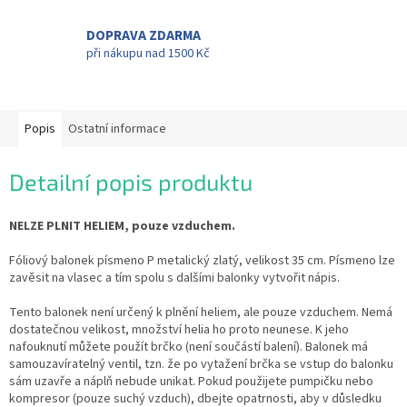
DOPRAVA ZDARMA
při nákupu nad 1500 Kč
Popis
Ostatní informace
Detailní popis produktu
NELZE PLNIT HELIEM, pouze vzduchem.
Fóliový balonek písmeno P metalický zlatý, velikost 35 cm. Písmeno lze
zavěsit na vlasec a tím spolu s dalšími balonky vytvořit nápis.
Tento balonek není určený k plnění heliem, ale pouze vzduchem. Nemá
dostatečnou velikost, množství helia ho proto neunese. K jeho
nafouknutí můžete použít brčko (není součástí balení). Balonek má
samouzavíratelný ventil, tzn. že po vytažení brčka se vstup do balonku
sám uzavře a náplň nebude unikat. Pokud použijete pumpičku nebo
kompresor (pouze suchý vzduch), dbejte opatrnosti, aby v důsledku