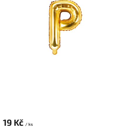
ROZLUČKA
-
SVATBA
BARVY
ČÍSLA
NAŠE
SLUŽBY
PŮJČOVNA
Přihlášení
19 Kč
/ ks