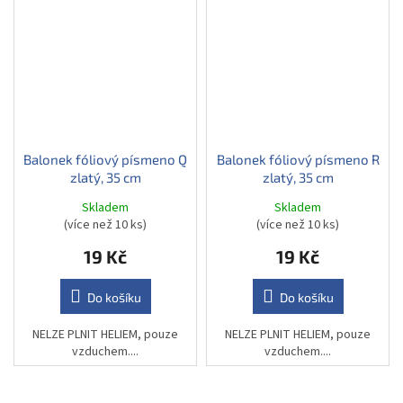
Balonek fóliový písmeno Q
Balonek fóliový písmeno R
zlatý, 35 cm
zlatý, 35 cm
Skladem
Skladem
(více než 10 ks)
(více než 10 ks)
19 Kč
19 Kč
Do košíku
Do košíku
NELZE PLNIT HELIEM, pouze
NELZE PLNIT HELIEM, pouze
vzduchem....
vzduchem....