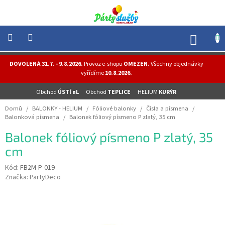
Přejít
na
obsah
NÁK
KOŠÍ
NOVINKY
DOVOLENÁ 31.7. - 9.8.2026.
Provoz e-shopu
OMEZEN.
Všechny objednávky
-
vyřídíme
10.8.2026.
AKCE
Obchod
ÚSTÍ nL
Obchod
TEPLICE
HELIUM
KURÝR
BALONKY
-
Domů
/
BALONKY - HELIUM
/
Fóliové balonky
/
Čísla a písmena
/
HELIUM
Balonková písmena
/
Balonek fóliový písmeno P zlatý, 35 cm
PÁRTY
Balonek fóliový písmeno P zlatý, 35
-
OSLAVY
cm
MASKY
Kód:
FB2M-P-019
-
Značka:
PartyDeco
KOSTÝMY
TEMATICKÉ
PÁRTY