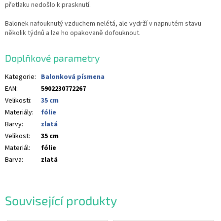
přetlaku nedošlo k prasknutí.
Balonek nafouknutý vzduchem nelétá, ale vydrží v napnutém stavu
několik týdnů a lze ho opakovaně dofouknout.
Doplňkové parametry
Kategorie
:
Balonková písmena
EAN
:
5902230772267
Velikosti
:
35 cm
Materiály
:
fólie
Barvy
:
zlatá
Velikost
:
35 cm
Materiál
:
fólie
Barva
:
zlatá
Související produkty