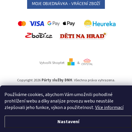
MOJE OBJEDNÁVKA - VRÁCENÍ ZBOŽÍ
Vytvořil Shoptet
&
Copyright 2026
Párty služby DNH
. Všechna práva vyhrazena.
Používáme cookies, abychom Vám umožnili pohodlné
Používáme
ověření věku Adulto
prohlížení webu a díky analýze provozu webu neustále
zlepšovali jeho funkce, výkon a použitelnost.
Více informací
Nastavení