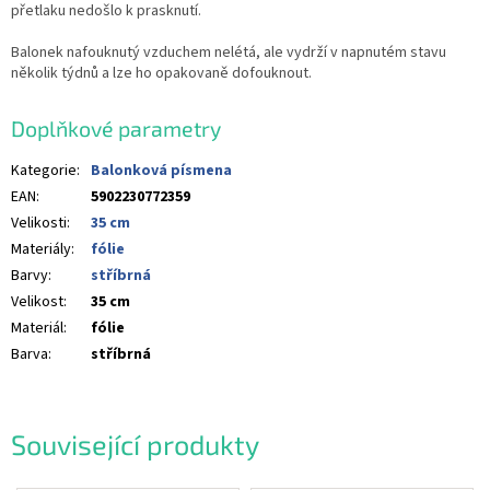
přetlaku nedošlo k prasknutí.
Balonek nafouknutý vzduchem nelétá, ale vydrží v napnutém stavu
několik týdnů a lze ho opakovaně dofouknout.
Doplňkové parametry
Kategorie
:
Balonková písmena
EAN
:
5902230772359
Velikosti
:
35 cm
Materiály
:
fólie
Barvy
:
stříbrná
Velikost
:
35 cm
Materiál
:
fólie
Barva
:
stříbrná
Související produkty