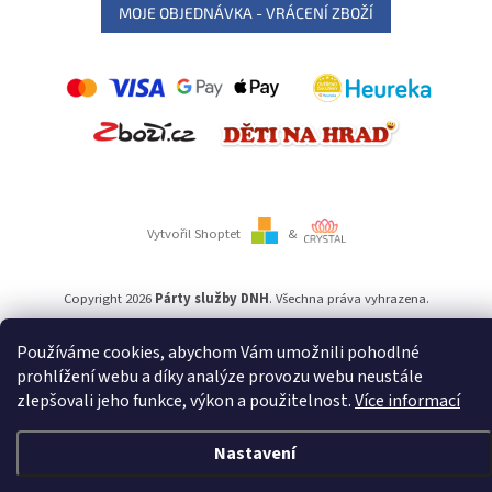
MOJE OBJEDNÁVKA - VRÁCENÍ ZBOŽÍ
Vytvořil Shoptet
&
Copyright 2026
Párty služby DNH
. Všechna práva vyhrazena.
Používáme cookies, abychom Vám umožnili pohodlné
Používáme
ověření věku Adulto
prohlížení webu a díky analýze provozu webu neustále
zlepšovali jeho funkce, výkon a použitelnost.
Více informací
Nastavení