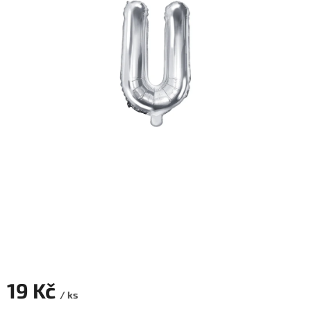
ROZLUČKA
-
SVATBA
BARVY
ČÍSLA
NAŠE
SLUŽBY
PŮJČOVNA
Přihlášení
19 Kč
/ ks