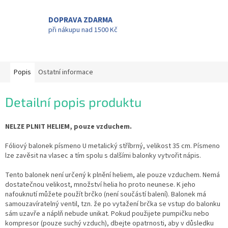
DOPRAVA ZDARMA
při nákupu nad 1500 Kč
Popis
Ostatní informace
Detailní popis produktu
NELZE PLNIT HELIEM, pouze vzduchem.
Fóliový balonek písmeno U metalický stříbrný, velikost 35 cm. Písmeno
lze zavěsit na vlasec a tím spolu s dalšími balonky vytvořit nápis.
Tento balonek není určený k plnění heliem, ale pouze vzduchem. Nemá
dostatečnou velikost, množství helia ho proto neunese. K jeho
nafouknutí můžete použít brčko (není součástí balení). Balonek má
samouzavíratelný ventil, tzn. že po vytažení brčka se vstup do balonku
sám uzavře a náplň nebude unikat. Pokud použijete pumpičku nebo
kompresor (pouze suchý vzduch), dbejte opatrnosti, aby v důsledku