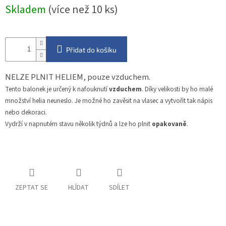
Měrná
Skladem
(více než 10 ks)
cena:
Přidat do košíku
NELZE PLNIT HELIEM, pouze vzduchem.
Tento balonek je určený k nafouknutí
vzduchem
. Díky velikosti by ho malé
množství helia neuneslo. Je možné ho zavěsit na vlasec a vytvořit tak nápis
nebo dekoraci.
Vydrží v napnutém stavu několik týdnů a lze ho plnit
opakovaně
.
ZEPTAT SE
HLÍDAT
SDÍLET