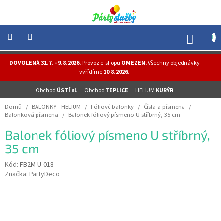
Přejít
na
obsah
NÁK
KOŠÍ
NOVINKY
DOVOLENÁ 31.7. - 9.8.2026.
Provoz e-shopu
OMEZEN.
Všechny objednávky
-
vyřídíme
10.8.2026.
AKCE
Obchod
ÚSTÍ nL
Obchod
TEPLICE
HELIUM
KURÝR
BALONKY
-
Domů
/
BALONKY - HELIUM
/
Fóliové balonky
/
Čísla a písmena
/
HELIUM
Balonková písmena
/
Balonek fóliový písmeno U stříbrný, 35 cm
PÁRTY
Balonek fóliový písmeno U stříbrný,
-
OSLAVY
35 cm
MASKY
Kód:
FB2M-U-018
-
Značka:
PartyDeco
KOSTÝMY
TEMATICKÉ
PÁRTY