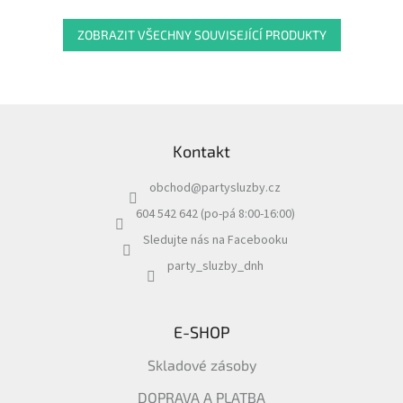
ZOBRAZIT VŠECHNY SOUVISEJÍCÍ PRODUKTY
Z
á
Kontakt
p
a
obchod
@
partysluzby.cz
t
í
604 542 642 (po-pá 8:00-16:00)
Sledujte nás na Facebooku
party_sluzby_dnh
E-SHOP
Skladové zásoby
DOPRAVA A PLATBA