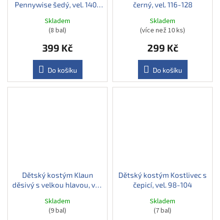
Pennywise šedý, vel. 140-
černý, vel. 116-128
152
Skladem
Skladem
(8 bal)
(více než 10 ks)
399 Kč
299 Kč
Do košíku
Do košíku
Dětský kostým Klaun
Dětský kostým Kostlivec s
děsivý s velkou hlavou, vel.
čepicí, vel. 98-104
128-140
Skladem
Skladem
(9 bal)
(7 bal)