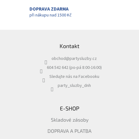
p
r
DOPRAVA ZDARMA
v
při nákupu nad 1500 Kč
k
y
v
Z
ý
á
p
Kontakt
p
i
a
s
obchod
@
partysluzby.cz
t
u
í
604 542 642 (po-pá 8:00-16:00)
Sledujte nás na Facebooku
party_sluzby_dnh
E-SHOP
Skladové zásoby
DOPRAVA A PLATBA