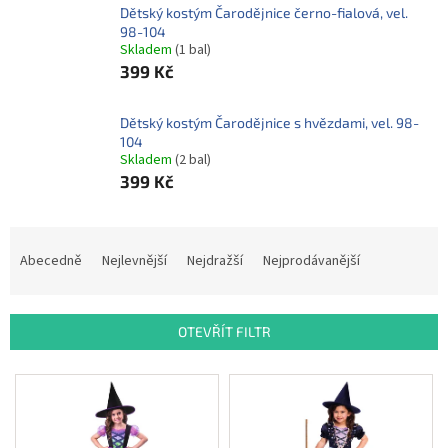
ROZLUČKA
Dětský kostým Čarodějnice černo-fialová, vel.
-
SVATBA
98-104
Skladem
(1 bal)
BARVY
399 Kč
ČÍSLA
Dětský kostým Čarodějnice s hvězdami, vel. 98-
104
NAŠE
Skladem
(2 bal)
SLUŽBY
399 Kč
PŮJČOVNA
Ř
Přihlášení
a
Abecedně
Nejlevnější
Nejdražší
Nejprodávanější
z
e
n
OTEVŘÍT FILTR
í
p
V
r
ý
o
p
d
i