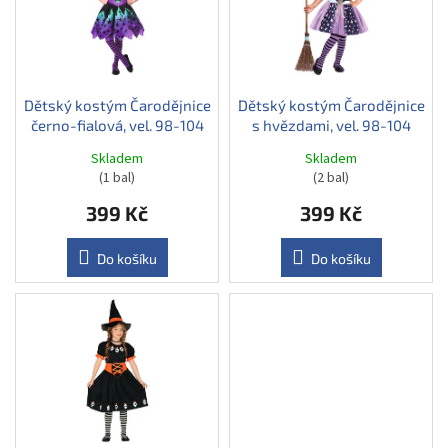
u
s
k
p
t
r
ů
o
d
Dětský kostým Čarodějnice
Dětský kostým Čarodějnice
černo-fialová, vel. 98-104
s hvězdami, vel. 98-104
u
k
Skladem
Skladem
t
(1 bal)
(2 bal)
ů
399 Kč
399 Kč
Do košíku
Do košíku