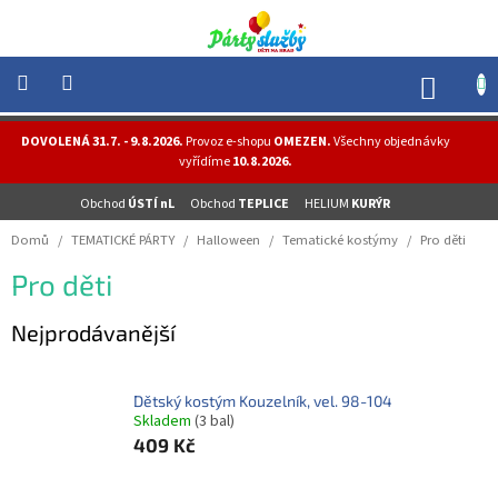
Přejít
na
obsah
NÁK
KOŠÍ
NOVINKY
DOVOLENÁ 31.7. - 9.8.2026.
Provoz e-shopu
OMEZEN.
Všechny objednávky
-
vyřídíme
10.8.2026.
AKCE
Obchod
ÚSTÍ nL
Obchod
TEPLICE
HELIUM
KURÝR
BALONKY
-
Domů
/
TEMATICKÉ PÁRTY
/
Halloween
/
Tematické kostýmy
/
Pro děti
HELIUM
Pro děti
PÁRTY
-
OSLAVY
Nejprodávanější
MASKY
-
KOSTÝMY
Dětský kostým Kouzelník, vel. 98-104
Skladem
(3 bal)
TEMATICKÉ
409 Kč
PÁRTY