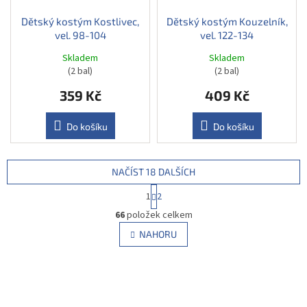
Dětský kostým Kostlivec,
Dětský kostým Kouzelník,
vel. 98-104
vel. 122-134
Skladem
Skladem
(2 bal)
(2 bal)
359 Kč
409 Kč
Do košíku
Do košíku
NAČÍST 18 DALŠÍCH
S
1
2
t
O
r
66
položek celkem
v
á
l
NAHORU
n
á
k
d
o
v
a
á
c
n
í
í