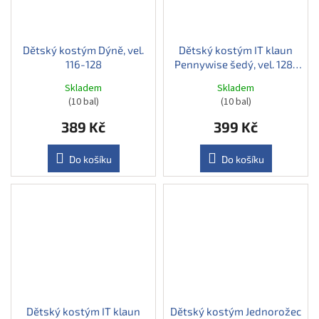
Dětský kostým Dýně, vel.
Dětský kostým IT klaun
116-128
Pennywise šedý, vel. 128-
140
Skladem
Skladem
(10 bal)
(10 bal)
389 Kč
399 Kč
Do košíku
Do košíku
Dětský kostým IT klaun
Dětský kostým Jednorožec