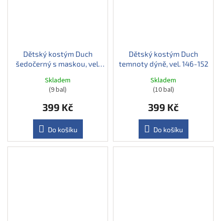
Dětský kostým Duch
Dětský kostým Duch
šedočerný s maskou, vel.
temnoty dýně, vel. 146-152
152-164
Skladem
Skladem
(9 bal)
(10 bal)
399 Kč
399 Kč
Do košíku
Do košíku