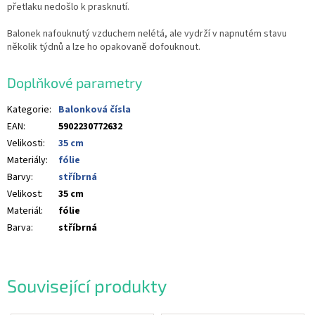
přetlaku nedošlo k prasknutí.
Balonek nafouknutý vzduchem nelétá, ale vydrží v napnutém stavu
několik týdnů a lze ho opakovaně dofouknout.
Doplňkové parametry
Kategorie
:
Balonková čísla
EAN
:
5902230772632
Velikosti
:
35 cm
Materiály
:
fólie
Barvy
:
stříbrná
Velikost
:
35 cm
Materiál
:
fólie
Barva
:
stříbrná
Související produkty