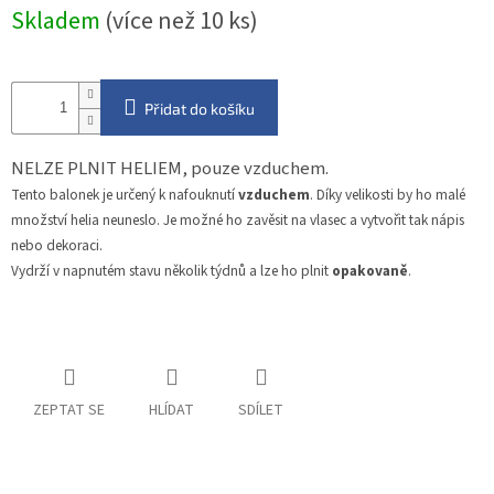
Měrná
Skladem
(více než 10 ks)
cena:
Přidat do košíku
NELZE PLNIT HELIEM, pouze vzduchem.
Tento balonek je určený k nafouknutí
vzduchem
. Díky velikosti by ho malé
množství helia neuneslo. Je možné ho zavěsit na vlasec a vytvořit tak nápis
nebo dekoraci.
Vydrží v napnutém stavu několik týdnů a lze ho plnit
opakovaně
.
ZEPTAT SE
HLÍDAT
SDÍLET