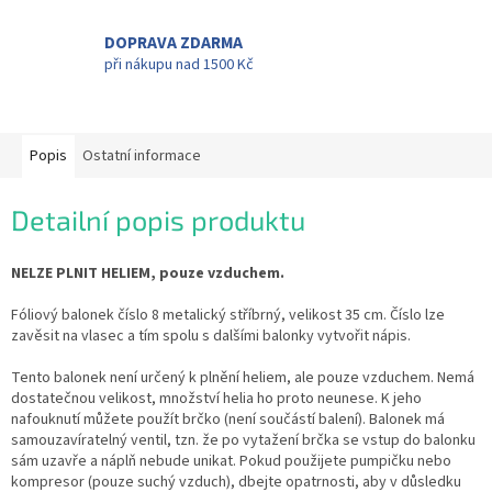
DOPRAVA ZDARMA
při nákupu nad 1500 Kč
Popis
Ostatní informace
Detailní popis produktu
NELZE PLNIT HELIEM, pouze vzduchem.
Fóliový balonek číslo 8 metalický stříbrný, velikost 35 cm. Číslo lze
zavěsit na vlasec a tím spolu s dalšími balonky vytvořit nápis.
Tento balonek není určený k plnění heliem, ale pouze vzduchem. Nemá
dostatečnou velikost, množství helia ho proto neunese. K jeho
nafouknutí můžete použít brčko (není součástí balení). Balonek má
samouzavíratelný ventil, tzn. že po vytažení brčka se vstup do balonku
sám uzavře a náplň nebude unikat. Pokud použijete pumpičku nebo
kompresor (pouze suchý vzduch), dbejte opatrnosti, aby v důsledku