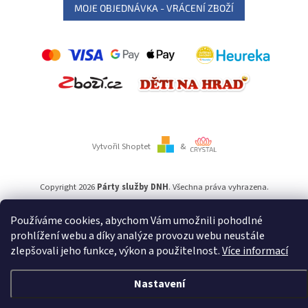
MOJE OBJEDNÁVKA - VRÁCENÍ ZBOŽÍ
Vytvořil Shoptet
&
Copyright 2026
Párty služby DNH
. Všechna práva vyhrazena.
Používáme cookies, abychom Vám umožnili pohodlné
Používáme
ověření věku Adulto
prohlížení webu a díky analýze provozu webu neustále
zlepšovali jeho funkce, výkon a použitelnost.
Více informací
Nastavení