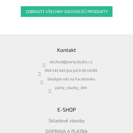
ZOBRAZIT VŠECHNY SOUVISEJÍCÍ PRODUKTY
Z
á
Kontakt
p
a
obchod
@
partysluzby.cz
t
í
604 542 642 (po-pá 8:00-16:00)
Sledujte nás na Facebooku
party_sluzby_dnh
E-SHOP
Skladové zásoby
DOPRAVA A PLATBA