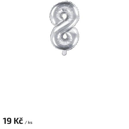
ROZLUČKA
-
SVATBA
BARVY
ČÍSLA
NAŠE
SLUŽBY
PŮJČOVNA
Přihlášení
19 Kč
/ ks