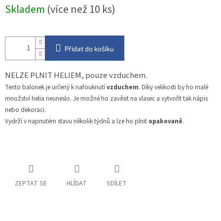
Měrná
Skladem
(více než 10 ks)
cena:
Přidat do košíku
NELZE PLNIT HELIEM, pouze vzduchem.
Tento balonek je určený k nafouknutí
vzduchem
. Díky velikosti by ho malé
množství helia neuneslo. Je možné ho zavěsit na vlasec a vytvořit tak nápis
nebo dekoraci.
Vydrží v napnutém stavu několik týdnů a lze ho plnit
opakovaně
.
ZEPTAT SE
HLÍDAT
SDÍLET