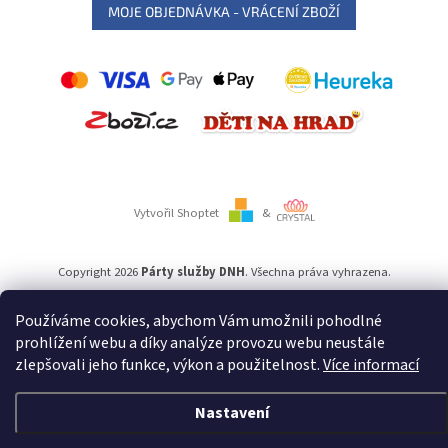
MOJE OBJEDNÁVKA - VRÁCENÍ ZBOŽÍ
Vytvořil Shoptet
&
Copyright 2026
Párty služby DNH
. Všechna práva vyhrazena.
Používáme cookies, abychom Vám umožnili pohodlné
Používáme
ověření věku Adulto
prohlížení webu a díky analýze provozu webu neustále
zlepšovali jeho funkce, výkon a použitelnost.
Více informací
Nastavení