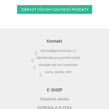
ZOBRAZIT VŠECHNY SOUVISEJÍCÍ PRODUKTY
Z
á
Kontakt
p
a
obchod
@
partysluzby.cz
t
í
604 542 642 (po-pá 8:00-16:00)
Sledujte nás na Facebooku
party_sluzby_dnh
E-SHOP
Skladové zásoby
DOPRAVA A PLATBA