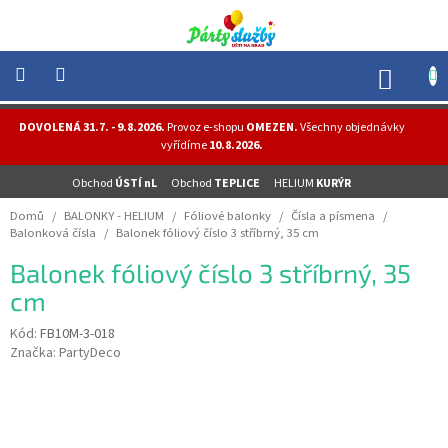
Přejít
na
obsah
NÁK
KOŠÍ
NOVINKY
DOVOLENÁ 31.7. - 9.8.2026.
Provoz e-shopu
OMEZEN.
Všechny objednávky
-
vyřídíme
10.8.2026.
AKCE
Obchod
ÚSTÍ nL
Obchod
TEPLICE
HELIUM
KURÝR
BALONKY
-
Domů
/
BALONKY - HELIUM
/
Fóliové balonky
/
Čísla a písmena
/
HELIUM
Balonková čísla
/
Balonek fóliový číslo 3 stříbrný, 35 cm
PÁRTY
Balonek fóliový číslo 3 stříbrný, 35
-
OSLAVY
cm
MASKY
Kód:
FB10M-3-018
-
Značka:
PartyDeco
KOSTÝMY
TEMATICKÉ
PÁRTY