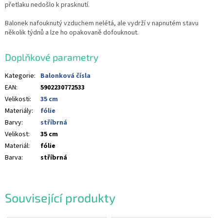
přetlaku nedošlo k prasknutí.
Balonek nafouknutý vzduchem nelétá, ale vydrží v napnutém stavu
několik týdnů a lze ho opakovaně dofouknout.
Doplňkové parametry
Kategorie
:
Balonková čísla
EAN
:
5902230772533
Velikosti
:
35 cm
Materiály
:
fólie
Barvy
:
stříbrná
Velikost
:
35 cm
Materiál
:
fólie
Barva
:
stříbrná
Související produkty