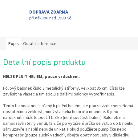
DOPRAVA ZDARMA
při nákupu nad 1500 Kč
Popis
Ostatní informace
Detailní popis produktu
NELZE PLNIT HELIEM, pouze vzduchem.
Fóliový balonek číslo 3 metalický stříbrný, velikost 35 cm. Číslo lze
zavěsit na vlasec a tím spolu s dalšími balonky vytvořit nápis.
Tento balonek není určený k plnění heliem, ale pouze vzduchem. Nemá
dostatečnou velikost, množství helia ho proto neunese. K jeho
nafouknutí můžete použít brčko (není součástí balení). Balonek má
samouzavíratelný ventil, tzn. že po vytažení brčka se vstup do balonku
sám uzavře a náplň nebude unikat. Pokud použijete pumpičku nebo
kompresor (pouze suchý vzduch), dbejte opatrnosti, aby v důsledku