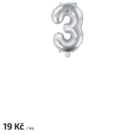
ROZLUČKA
-
SVATBA
BARVY
ČÍSLA
NAŠE
SLUŽBY
PŮJČOVNA
Přihlášení
19 Kč
/ ks