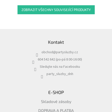
ZOBRAZIT VŠECHNY SOUVISEJÍCÍ PRODUKTY
Z
á
Kontakt
p
a
obchod
@
partysluzby.cz
t
í
604 542 642 (po-pá 8:00-16:00)
Sledujte nás na Facebooku
party_sluzby_dnh
E-SHOP
Skladové zásoby
DOPRAVA A PLATBA