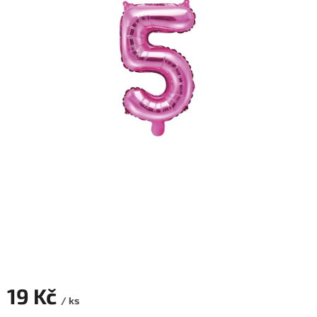
ROZLUČKA
-
SVATBA
BARVY
ČÍSLA
NAŠE
SLUŽBY
PŮJČOVNA
Přihlášení
19 Kč
/ ks