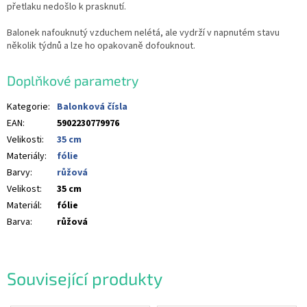
přetlaku nedošlo k prasknutí.
Balonek nafouknutý vzduchem nelétá, ale vydrží v napnutém stavu
několik týdnů a lze ho opakovaně dofouknout.
Doplňkové parametry
Kategorie
:
Balonková čísla
EAN
:
5902230779976
Velikosti
:
35 cm
Materiály
:
fólie
Barvy
:
růžová
Velikost
:
35 cm
Materiál
:
fólie
Barva
:
růžová
Související produkty