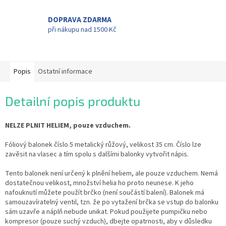
DOPRAVA ZDARMA
při nákupu nad 1500 Kč
Popis
Ostatní informace
Detailní popis produktu
NELZE PLNIT HELIEM, pouze vzduchem.
Fóliový balonek číslo 5 metalický růžový, velikost 35 cm. Číslo lze
zavěsit na vlasec a tím spolu s dalšími balonky vytvořit nápis.
Tento balonek není určený k plnění heliem, ale pouze vzduchem. Nemá
dostatečnou velikost, množství helia ho proto neunese. K jeho
nafouknutí můžete použít brčko (není součástí balení). Balonek má
samouzavíratelný ventil, tzn. že po vytažení brčka se vstup do balonku
sám uzavře a náplň nebude unikat. Pokud použijete pumpičku nebo
kompresor (pouze suchý vzduch), dbejte opatrnosti, aby v důsledku