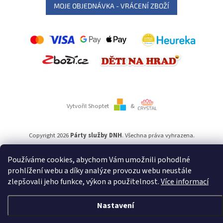
MOJE OBJEDNÁVKA - VRÁCENÍ ZBOŽÍ
Vytvořil Shoptet
&
Copyright 2026
Párty služby DNH
. Všechna práva vyhrazena.
Používáme cookies, abychom Vám umožnili pohodlné
Používáme
ověření věku Adulto
prohlížení webu a díky analýze provozu webu neustále
zlepšovali jeho funkce, výkon a použitelnost.
Více informací
Nastavení