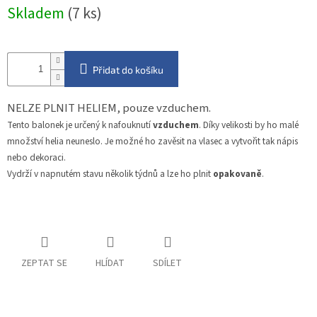
Měrná
Skladem
(7 ks)
cena:
Přidat do košíku
NELZE PLNIT HELIEM, pouze vzduchem.
Tento balonek je určený k nafouknutí
vzduchem
. Díky velikosti by ho malé
množství helia neuneslo. Je možné ho zavěsit na vlasec a vytvořit tak nápis
nebo dekoraci.
Vydrží v napnutém stavu několik týdnů a lze ho plnit
opakovaně
.
ZEPTAT SE
HLÍDAT
SDÍLET