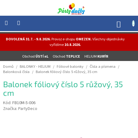
Přejít
na
obsah
NÁK
KOŠÍ
NOVINKY
DOVOLENÁ 31.7. - 9.8.2026.
Provoz e-shopu
OMEZEN.
Všechny objednávky
-
vyřídíme
10.8.2026.
AKCE
Obchod
ÚSTÍ nL
Obchod
TEPLICE
HELIUM
KURÝR
BALONKY
-
Domů
/
BALONKY - HELIUM
/
Fóliové balonky
/
Čísla a písmena
/
HELIUM
Balonková čísla
/
Balonek fóliový číslo 5 růžový, 35 cm
PÁRTY
Balonek fóliový číslo 5 růžový, 35
-
OSLAVY
cm
MASKY
Kód:
FB10M-5-006
-
Značka:
PartyDeco
KOSTÝMY
TEMATICKÉ
PÁRTY