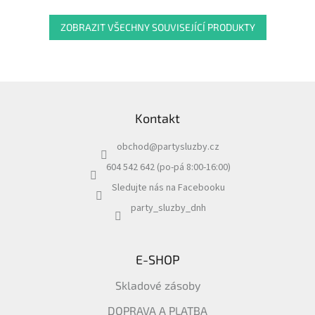
ZOBRAZIT VŠECHNY SOUVISEJÍCÍ PRODUKTY
Z
á
Kontakt
p
a
obchod
@
partysluzby.cz
t
í
604 542 642 (po-pá 8:00-16:00)
Sledujte nás na Facebooku
party_sluzby_dnh
E-SHOP
Skladové zásoby
DOPRAVA A PLATBA