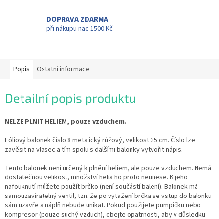
DOPRAVA ZDARMA
při nákupu nad 1500 Kč
Popis
Ostatní informace
Detailní popis produktu
NELZE PLNIT HELIEM, pouze vzduchem.
Fóliový balonek číslo 8 metalický růžový, velikost 35 cm. Číslo lze
zavěsit na vlasec a tím spolu s dalšími balonky vytvořit nápis.
Tento balonek není určený k plnění heliem, ale pouze vzduchem. Nemá
dostatečnou velikost, množství helia ho proto neunese. K jeho
nafouknutí můžete použít brčko (není součástí balení). Balonek má
samouzavíratelný ventil, tzn. že po vytažení brčka se vstup do balonku
sám uzavře a náplň nebude unikat. Pokud použijete pumpičku nebo
kompresor (pouze suchý vzduch), dbejte opatrnosti, aby v důsledku