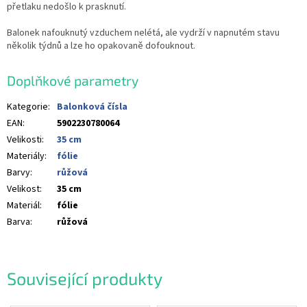
přetlaku nedošlo k prasknutí.
Balonek nafouknutý vzduchem nelétá, ale vydrží v napnutém stavu
několik týdnů a lze ho opakovaně dofouknout.
Doplňkové parametry
Kategorie
:
Balonková čísla
EAN
:
5902230780064
Velikosti
:
35 cm
Materiály
:
fólie
Barvy
:
růžová
Velikost
:
35 cm
Materiál
:
fólie
Barva
:
růžová
Související produkty