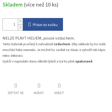
Měrná
Skladem
(více než 10 ks)
cena:
Přidat do košíku
NELZE PLNIT HELIEM, pouze vzduchem.
Tento balonek je určený k nafouknutí
vzduchem
. Díky velikosti by ho malé
množství helia neuneslo. Je možné ho zavěsit na vlasec a vytvořit tak nápis
nebo dekoraci.
Vydrží v napnutém stavu několik týdnů a lze ho plnit
opakovaně
.
ZEPTAT SE
HLÍDAT
SDÍLET