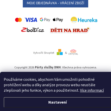
MOJE OBJEDNÁVKA - VRÁCENÍ ZBOŽÍ
Vytvořil Shoptet
&
Copyright 2026
Párty služby DNH
. Všechna práva vyhrazena.
Používáme cookies, abychom Vám umožnili pohodlné
Používáme
ověření věku Adulto
prohlížení webu a díky analýze provozu webu neustále
zlepšovali jeho funkce, výkon a použitelnost.
Více informací
Nastavení