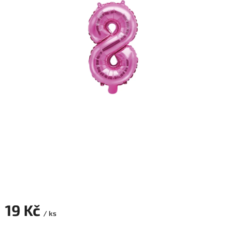
ROZLUČKA
-
SVATBA
BARVY
ČÍSLA
NAŠE
SLUŽBY
PŮJČOVNA
Přihlášení
19 Kč
/ ks