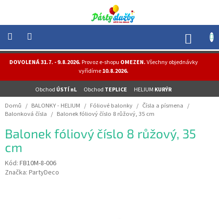
Přejít
na
obsah
NÁK
KOŠÍ
NOVINKY
DOVOLENÁ 31.7. - 9.8.2026.
Provoz e-shopu
OMEZEN.
Všechny objednávky
-
vyřídíme
10.8.2026.
AKCE
Obchod
ÚSTÍ nL
Obchod
TEPLICE
HELIUM
KURÝR
BALONKY
-
Domů
/
BALONKY - HELIUM
/
Fóliové balonky
/
Čísla a písmena
/
HELIUM
Balonková čísla
/
Balonek fóliový číslo 8 růžový, 35 cm
PÁRTY
Balonek fóliový číslo 8 růžový, 35
-
OSLAVY
cm
MASKY
Kód:
FB10M-8-006
-
Značka:
PartyDeco
KOSTÝMY
TEMATICKÉ
PÁRTY