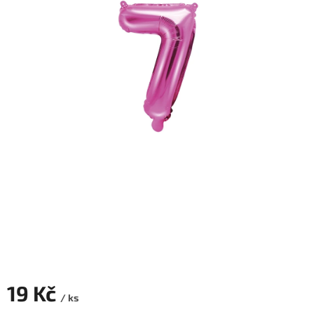
ROZLUČKA
-
SVATBA
BARVY
ČÍSLA
NAŠE
SLUŽBY
PŮJČOVNA
Přihlášení
19 Kč
/ ks