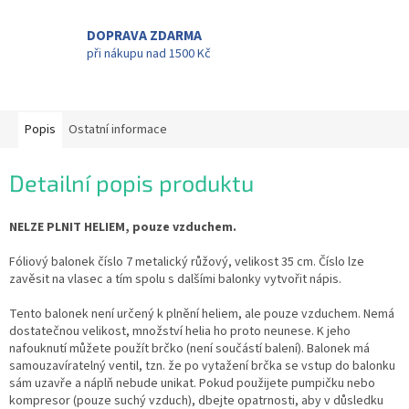
DOPRAVA ZDARMA
při nákupu nad 1500 Kč
Popis
Ostatní informace
Detailní popis produktu
NELZE PLNIT HELIEM, pouze vzduchem.
Fóliový balonek číslo 7 metalický růžový, velikost 35 cm. Číslo lze
zavěsit na vlasec a tím spolu s dalšími balonky vytvořit nápis.
Tento balonek není určený k plnění heliem, ale pouze vzduchem. Nemá
dostatečnou velikost, množství helia ho proto neunese. K jeho
nafouknutí můžete použít brčko (není součástí balení). Balonek má
samouzavíratelný ventil, tzn. že po vytažení brčka se vstup do balonku
sám uzavře a náplň nebude unikat. Pokud použijete pumpičku nebo
kompresor (pouze suchý vzduch), dbejte opatrnosti, aby v důsledku