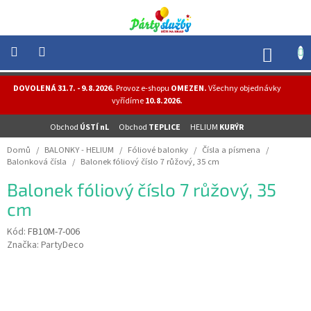
Přejít
na
obsah
NÁK
KOŠÍ
NOVINKY
DOVOLENÁ 31.7. - 9.8.2026.
Provoz e-shopu
OMEZEN.
Všechny objednávky
-
vyřídíme
10.8.2026.
AKCE
Obchod
ÚSTÍ nL
Obchod
TEPLICE
HELIUM
KURÝR
BALONKY
-
Domů
/
BALONKY - HELIUM
/
Fóliové balonky
/
Čísla a písmena
/
HELIUM
Balonková čísla
/
Balonek fóliový číslo 7 růžový, 35 cm
PÁRTY
Balonek fóliový číslo 7 růžový, 35
-
OSLAVY
cm
MASKY
Kód:
FB10M-7-006
-
Značka:
PartyDeco
KOSTÝMY
TEMATICKÉ
PÁRTY