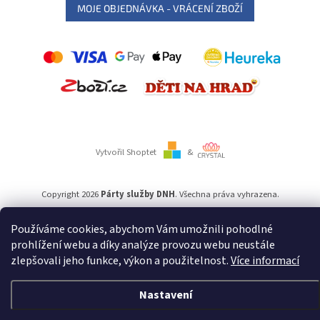
MOJE OBJEDNÁVKA - VRÁCENÍ ZBOŽÍ
Vytvořil Shoptet
&
Copyright 2026
Párty služby DNH
. Všechna práva vyhrazena.
Používáme cookies, abychom Vám umožnili pohodlné
Používáme
ověření věku Adulto
prohlížení webu a díky analýze provozu webu neustále
zlepšovali jeho funkce, výkon a použitelnost.
Více informací
Nastavení