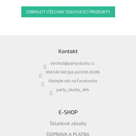
ZOBRAZIT VŠECHNY SOUVISEJÍCÍ PRODUKTY
Z
á
Kontakt
p
a
obchod
@
partysluzby.cz
t
í
604 542 642 (po-pá 8:00-16:00)
Sledujte nás na Facebooku
party_sluzby_dnh
E-SHOP
Skladové zásoby
DOPRAVA A PLATBA