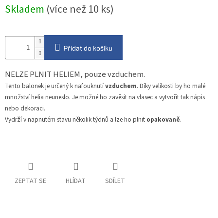
Měrná
Skladem
(více než 10 ks)
cena:
Přidat do košíku
NELZE PLNIT HELIEM, pouze vzduchem.
Tento balonek je určený k nafouknutí
vzduchem
. Díky velikosti by ho malé
množství helia neuneslo. Je možné ho zavěsit na vlasec a vytvořit tak nápis
nebo dekoraci.
Vydrží v napnutém stavu několik týdnů a lze ho plnit
opakovaně
.
ZEPTAT SE
HLÍDAT
SDÍLET