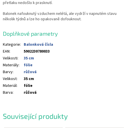
přetlaku nedošlo k prasknutí.
Balonek nafouknutý vzduchem nelétá, ale vydrží v napnutém stavu
několik týdnů a lze ho opakovaně dofouknout.
Doplňkové parametry
Kategorie
:
Balonková čísla
EAN
:
5902230780033
Velikosti
:
35 cm
Materiály
:
fólie
Barvy
:
růžová
Velikost
:
35 cm
Materiál
:
fólie
Barva
:
růžová
Související produkty