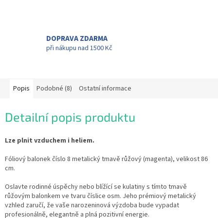
DOPRAVA ZDARMA
při nákupu nad 1500 Kč
Popis
Podobné (8)
Ostatní informace
Detailní popis produktu
Lze plnit vzduchem i heliem.
Fóliový balonek číslo 8 metalický tmavě růžový (magenta), velikost 86
cm.
Oslavte rodinné úspěchy nebo blížící se kulatiny s tímto tmavě
růžovým balonkem ve tvaru číslice osm. Jeho prémiový metalický
vzhled zaručí, že vaše narozeninová výzdoba bude vypadat
profesionálně, elegantně a plná pozitivní energie.