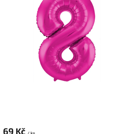
ROZLUČKA
-
SVATBA
BARVY
ČÍSLA
NAŠE
SLUŽBY
PŮJČOVNA
Přihlášení
69 Kč
/ ks