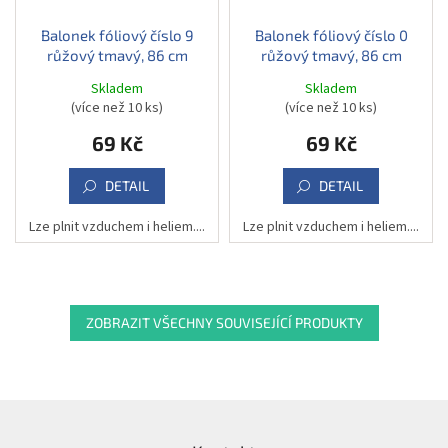
Balonek fóliový číslo 9
Balonek fóliový číslo 0
růžový tmavý, 86 cm
růžový tmavý, 86 cm
Skladem
Skladem
(více než 10 ks)
(více než 10 ks)
69 Kč
69 Kč
DETAIL
DETAIL
Lze plnit vzduchem i heliem....
Lze plnit vzduchem i heliem....
ZOBRAZIT VŠECHNY SOUVISEJÍCÍ PRODUKTY
Z
á