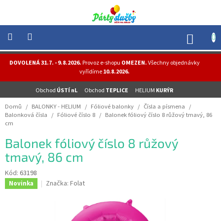
Přejít
na
obsah
NÁK
KOŠÍ
NOVINKY
DOVOLENÁ 31.7. - 9.8.2026.
Provoz e-shopu
OMEZEN.
Všechny objednávky
-
vyřídíme
10.8.2026.
AKCE
Obchod
ÚSTÍ nL
Obchod
TEPLICE
HELIUM
KURÝR
BALONKY
-
Domů
/
BALONKY - HELIUM
/
Fóliové balonky
/
Čísla a písmena
/
HELIUM
Balonková čísla
/
Fóliové číslo 8
/
Balonek fóliový číslo 8 růžový tmavý, 86
cm
PÁRTY
-
Balonek fóliový číslo 8 růžový
OSLAVY
tmavý, 86 cm
MASKY
-
Kód:
63198
KOSTÝMY
Značka:
Folat
Novinka
TEMATICKÉ
PÁRTY