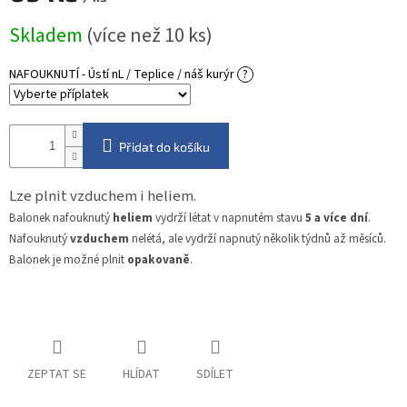
Měrná
Skladem
(více než 10 ks)
cena:
NAFOUKNUTÍ - Ústí nL / Teplice / náš kurýr
?
Přidat do košíku
Lze plnit vzduchem i heliem.
Balonek nafouknutý
heliem
vydrží létat v napnutém stavu
5 a více dní
.
Nafouknutý
vzduchem
nelétá, ale vydrží napnutý několik týdnů až měsíců.
Balonek je možné plnit
opakovaně
.
ZEPTAT SE
HLÍDAT
SDÍLET