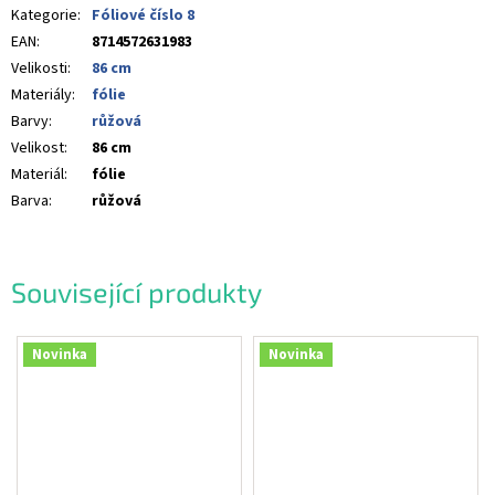
Kategorie
:
Fóliové číslo 8
EAN
:
8714572631983
Velikosti
:
86 cm
Materiály
:
fólie
Barvy
:
růžová
Velikost
:
86 cm
Materiál
:
fólie
Barva
:
růžová
Související produkty
Novinka
Novinka