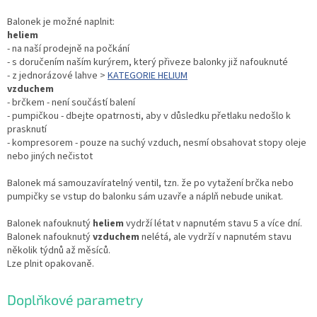
Balonek je možné naplnit:
heliem
- na naší prodejně na počkání
- s doručením naším kurýrem, který přiveze balonky již nafouknuté
- z jednorázové lahve >
KATEGORIE HELIUM
vzduchem
- brčkem - není součástí balení
- pumpičkou - dbejte opatrnosti, aby v důsledku přetlaku nedošlo k
prasknutí
- kompresorem - pouze na suchý vzduch, nesmí obsahovat stopy oleje
nebo jiných nečistot
Balonek má samouzavíratelný ventil, tzn. že po vytažení brčka nebo
pumpičky se vstup do balonku sám uzavře a náplň nebude unikat.
Balonek nafouknutý
heliem
vydrží létat v napnutém stavu 5 a více dní.
Balonek nafouknutý
vzduchem
nelétá, ale vydrží v napnutém stavu
několik týdnů až měsíců.
Lze plnit opakovaně.
Doplňkové parametry