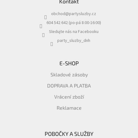
Kontakt
p
a
obchod
@
partysluzby.cz
t
í
604 542 642 (po-pá 8:00-16:00)
Sledujte nás na Facebooku
party_sluzby_dnh
E-SHOP
Skladové zásoby
DOPRAVA A PLATBA
Vrácení zboží
Reklamace
POBOČKY A SLUŽBY