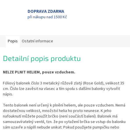
DOPRAVA ZDARMA
při nákupu nad 1500 Kč
Popis
Ostatní informace
Detailní popis produktu
NELZE PLNIT HELIEM, pouze vzduchem.
Fóliový balonek číslo 3 metalický růžově zlatý (Rose Gold), velikost 35
cm. Číslo lze zavěsit na vlasec a tím spolu s dalšími balonky vytvořit
nápis.
Tento balonek není určený k plnění heliem, ale pouze vzduchem. Nemá
dostatečnou velikost, množství helia ho proto neunese. K jeho
nafouknutí můžete použít brčko (není součástí balení). Balonek má
samouzavíratelný ventil, tzn. že po vytažení brčka se vstup do balonku
sám uzavře a náplň nebude unikat. Pokud použijete pumpičku nebo