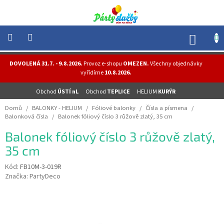
Přejít
na
obsah
NÁK
KOŠÍ
NOVINKY
DOVOLENÁ 31.7. - 9.8.2026.
Provoz e-shopu
OMEZEN.
Všechny objednávky
-
vyřídíme
10.8.2026.
AKCE
Obchod
ÚSTÍ nL
Obchod
TEPLICE
HELIUM
KURÝR
BALONKY
-
Domů
/
BALONKY - HELIUM
/
Fóliové balonky
/
Čísla a písmena
/
HELIUM
Balonková čísla
/
Balonek fóliový číslo 3 růžově zlatý, 35 cm
PÁRTY
Balonek fóliový číslo 3 růžově zlatý,
-
OSLAVY
35 cm
MASKY
Kód:
FB10M-3-019R
-
Značka:
PartyDeco
KOSTÝMY
TEMATICKÉ
PÁRTY