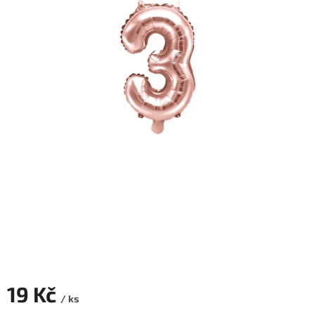
ROZLUČKA
-
SVATBA
BARVY
ČÍSLA
NAŠE
SLUŽBY
PŮJČOVNA
Přihlášení
19 Kč
/ ks