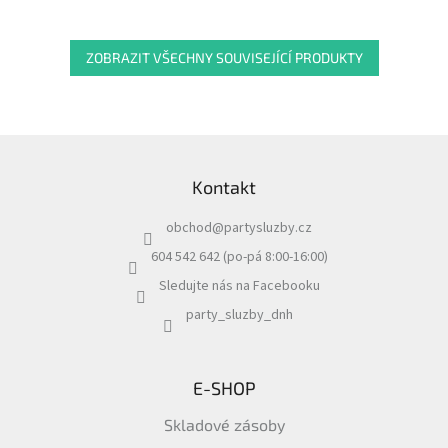
ZOBRAZIT VŠECHNY SOUVISEJÍCÍ PRODUKTY
Z
á
Kontakt
p
a
obchod
@
partysluzby.cz
t
í
604 542 642 (po-pá 8:00-16:00)
Sledujte nás na Facebooku
party_sluzby_dnh
E-SHOP
Skladové zásoby