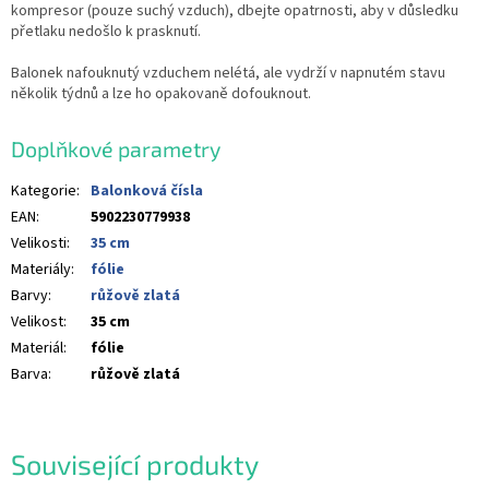
kompresor (pouze suchý vzduch), dbejte opatrnosti, aby v důsledku
přetlaku nedošlo k prasknutí.
Balonek nafouknutý vzduchem nelétá, ale vydrží v napnutém stavu
několik týdnů a lze ho opakovaně dofouknout.
Doplňkové parametry
Kategorie
:
Balonková čísla
EAN
:
5902230779938
Velikosti
:
35 cm
Materiály
:
fólie
Barvy
:
růžově zlatá
Velikost
:
35 cm
Materiál
:
fólie
Barva
:
růžově zlatá
Související produkty