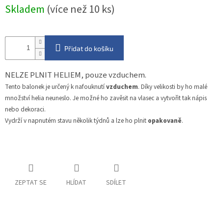
Měrná
Skladem
(více než 10 ks)
cena:
Přidat do košíku
NELZE PLNIT HELIEM, pouze vzduchem.
Tento balonek je určený k nafouknutí
vzduchem
. Díky velikosti by ho malé
množství helia neuneslo. Je možné ho zavěsit na vlasec a vytvořit tak nápis
nebo dekoraci.
Vydrží v napnutém stavu několik týdnů a lze ho plnit
opakovaně
.
ZEPTAT SE
HLÍDAT
SDÍLET