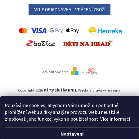
MOJE OBJEDNÁVKA - VRÁCENÍ ZBOŽÍ
Vytvořil Shoptet
&
Copyright 2026
Párty služby DNH
. Všechna práva vyhrazena.
Používáme cookies, abychom Vám umožnili pohodlné
Používáme
ověření věku Adulto
prohlížení webu a díky analýze provozu webu neustále
zlepšovali jeho funkce, výkon a použitelnost.
Více informací
Nastavení