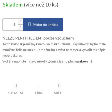
Měrná
Skladem
(více než 10 ks)
cena:
Přidat do košíku
NELZE PLNIT HELIEM, pouze vzduchem.
Tento balonek je určený k nafouknutí
vzduchem
. Díky velikosti by ho malé
množství helia neuneslo. Je možné ho zavěsit na vlasec a vytvořit tak nápis
nebo dekoraci.
Vydrží v napnutém stavu několik týdnů a lze ho plnit
opakovaně
.
ZEPTAT SE
HLÍDAT
SDÍLET