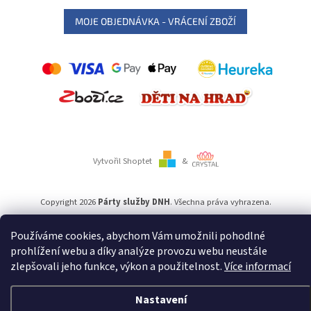
MOJE OBJEDNÁVKA - VRÁCENÍ ZBOŽÍ
Vytvořil Shoptet
&
Copyright 2026
Párty služby DNH
. Všechna práva vyhrazena.
Používáme cookies, abychom Vám umožnili pohodlné
Používáme
ověření věku Adulto
prohlížení webu a díky analýze provozu webu neustále
zlepšovali jeho funkce, výkon a použitelnost.
Více informací
Nastavení