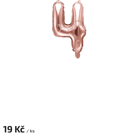
ROZLUČKA
-
SVATBA
BARVY
ČÍSLA
NAŠE
SLUŽBY
PŮJČOVNA
Přihlášení
19 Kč
/ ks