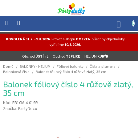
Přejít
na
obsah
NÁK
KOŠÍ
NOVINKY
DOVOLENÁ 31.7. - 9.8.2026.
Provoz e-shopu
OMEZEN.
Všechny objednávky
-
vyřídíme
10.8.2026.
AKCE
Obchod
ÚSTÍ nL
Obchod
TEPLICE
HELIUM
KURÝR
BALONKY
-
Domů
/
BALONKY - HELIUM
/
Fóliové balonky
/
Čísla a písmena
/
HELIUM
Balonková čísla
/
Balonek fóliový číslo 4 růžově zlatý, 35 cm
PÁRTY
Balonek fóliový číslo 4 růžově zlatý,
-
OSLAVY
35 cm
MASKY
Kód:
FB10M-4-019R
-
Značka:
PartyDeco
KOSTÝMY
TEMATICKÉ
PÁRTY