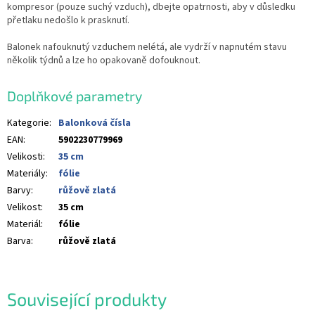
kompresor (pouze suchý vzduch), dbejte opatrnosti, aby v důsledku
přetlaku nedošlo k prasknutí.
Balonek nafouknutý vzduchem nelétá, ale vydrží v napnutém stavu
několik týdnů a lze ho opakovaně dofouknout.
Doplňkové parametry
Kategorie
:
Balonková čísla
EAN
:
5902230779969
Velikosti
:
35 cm
Materiály
:
fólie
Barvy
:
růžově zlatá
Velikost
:
35 cm
Materiál
:
fólie
Barva
:
růžově zlatá
Související produkty