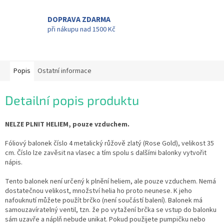
DOPRAVA ZDARMA
při nákupu nad 1500 Kč
Popis
Ostatní informace
Detailní popis produktu
NELZE PLNIT HELIEM, pouze vzduchem.
Fóliový balonek číslo 4 metalický růžově zlatý (Rose Gold), velikost 35
cm. Číslo lze zavěsit na vlasec a tím spolu s dalšími balonky vytvořit
nápis.
Tento balonek není určený k plnění heliem, ale pouze vzduchem. Nemá
dostatečnou velikost, množství helia ho proto neunese. K jeho
nafouknutí můžete použít brčko (není součástí balení). Balonek má
samouzavíratelný ventil, tzn. že po vytažení brčka se vstup do balonku
sám uzavře a náplň nebude unikat. Pokud použijete pumpičku nebo