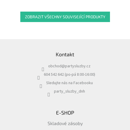
ZOBRAZIT VŠECHNY SOUVISEJÍCÍ PRODUKTY
Z
á
Kontakt
p
a
obchod
@
partysluzby.cz
t
í
604 542 642 (po-pá 8:00-16:00)
Sledujte nás na Facebooku
party_sluzby_dnh
E-SHOP
Skladové zásoby