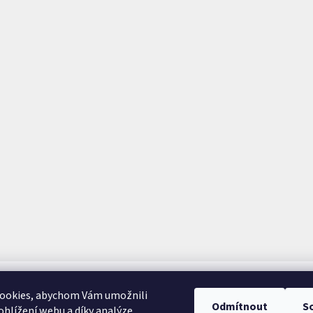
ookies, abychom Vám umožnili
Odmítnout
S
hlížení webu a díky analýze