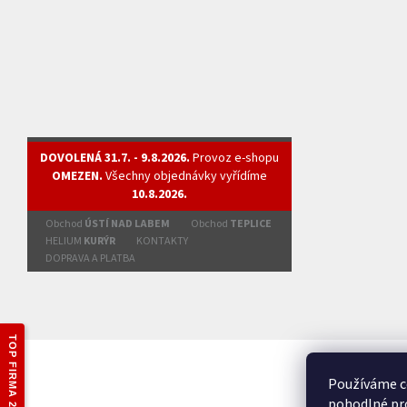
DOVOLENÁ 31.7. - 9.8.2026.
Provoz e-shopu
OMEZEN.
Všechny objednávky vyřídíme
10.8.2026.
Obchod
ÚSTÍ NAD LABEM
Obchod
TEPLICE
HELIUM
KURÝR
KONTAKTY
DOPRAVA A PLATBA
TOP FIRMA 2025
Používáme c
pohodlné pro