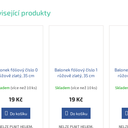
isející produkty
onek fóliový číslo 0
Balonek fóliový číslo 1
Balonek
ůžově zlatý, 35 cm
růžově zlatý, 35 cm
růžov
ladem
(více než 10 ks)
Skladem
(více než 10 ks)
Sklad
19 Kč
19 Kč
Do košíku
Do košíku
NELZE PLNIT HELIEM,
NELZE PLNIT HELIEM,
NELZ