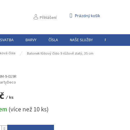
NÁKUPNÍ
Prázdný košík
Přihlášení
KOŠÍK
 SVATBA
BARVY
ČÍSLA
NAŠE SLUŽBY
PŮJČOVNA
ková čísla
Balonek fóliový číslo 9 růžově zlatý, 35 cm
0M-9-019R
artyDeco
Kč
/ ks
dem
(více než 10 ks)