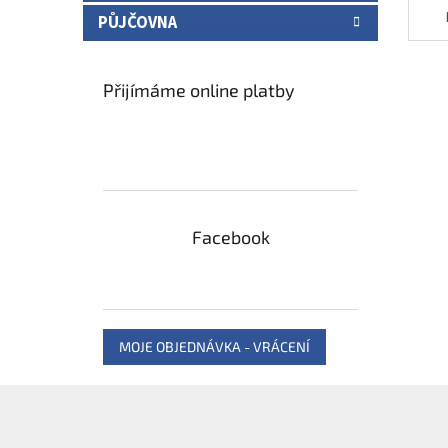
PŮJČOVNA
Přijímáme online platby
Facebook
MOJE OBJEDNÁVKA - VRÁCENÍ
Z
á
p