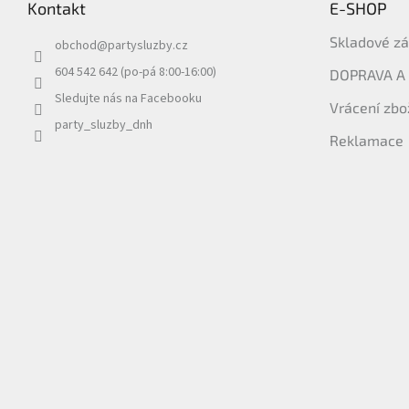
Kontakt
E-SHOP
a
t
Skladové z
obchod
@
partysluzby.cz
í
604 542 642 (po-pá 8:00-16:00)
DOPRAVA A
Sledujte nás na Facebooku
Vrácení zbo
party_sluzby_dnh
Reklamace