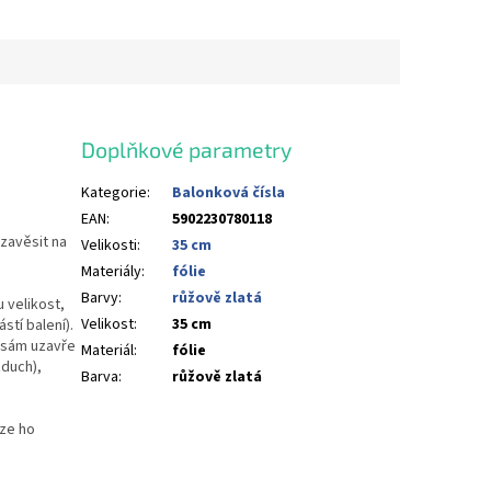
Doplňkové parametry
Kategorie
:
Balonková čísla
EAN
:
5902230780118
 zavěsit na
Velikosti
:
35 cm
Materiály
:
fólie
Barvy
:
růžově zlatá
 velikost,
Velikost
:
35 cm
stí balení).
u sám uzavře
Materiál
:
fólie
duch),
Barva
:
růžově zlatá
lze ho