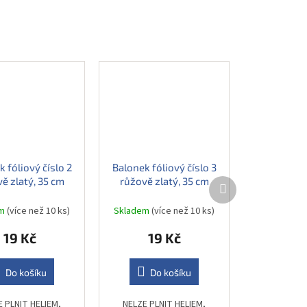
 fóliový číslo 2
Balonek fóliový číslo 3
ě zlatý, 35 cm
růžově zlatý, 35 cm
Další
produkt
em
(více než 10 ks)
Skladem
(více než 10 ks)
19 Kč
19 Kč
Do košíku
Do košíku
E PLNIT HELIEM,
NELZE PLNIT HELIEM,