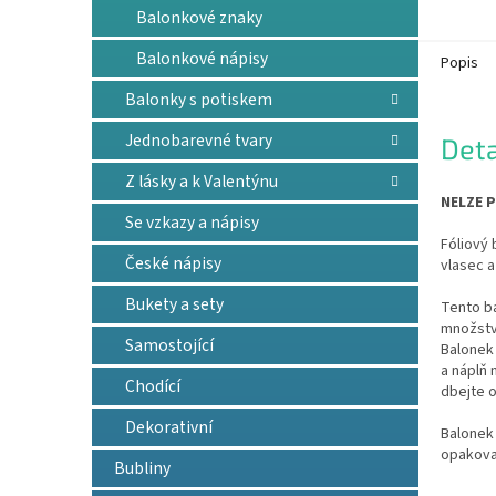
Balonkové znaky
Balonkové nápisy
Popis
Balonky s potiskem
Jednobarevné tvary
Deta
Z lásky a k Valentýnu
NELZE P
Se vzkazy a nápisy
Fóliový 
České nápisy
vlasec a
Bukety a sety
Tento b
množství
Samostojící
Balonek 
a náplň
Chodící
dbejte o
Dekorativní
Balonek 
opakova
Bubliny