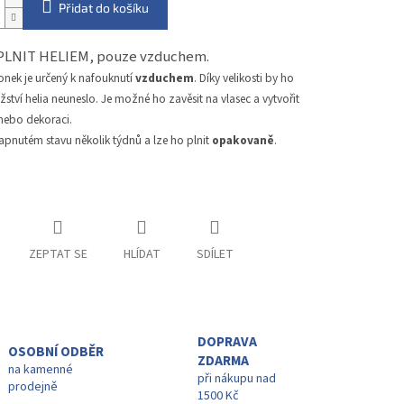
Přidat do košíku
PLNIT HELIEM, pouze vzduchem.
onek je určený k nafouknutí
vzduchem
. Díky velikosti by ho
tví helia neuneslo. Je možné ho zavěsit na vlasec a vytvořit
 nebo dekoraci.
apnutém stavu několik týdnů a lze ho plnit
opakovaně
.
ZEPTAT SE
HLÍDAT
SDÍLET
DOPRAVA
OSOBNÍ ODBĚR
ZDARMA
na kamenné
při nákupu nad
prodejně
1500 Kč