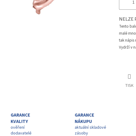
NELZE 
Tento bal
malé množs
tak nápis
Vydrží v n
TISK
GARANCE
GARANCE
KVALITY
NÁKUPU
ověření
aktuální skladové
dodavatelé
zásoby