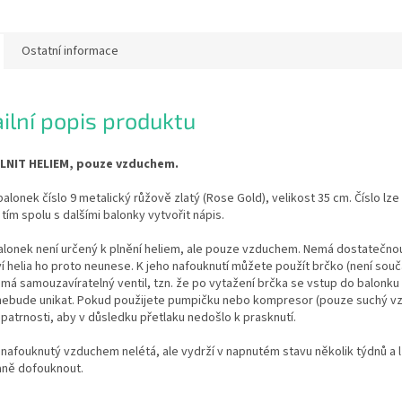
Ostatní informace
ilní popis produktu
LNIT HELIEM, pouze vzduchem.
balonek číslo 9 metalický růžově zlatý (Rose Gold), velikost 35 cm. Číslo lze
 tím spolu s dalšími balonky vytvořit nápis.
alonek není určený k plnění heliem, ale pouze vzduchem. Nemá dostatečnou
 helia ho proto neunese. K jeho nafouknutí můžete použít brčko (není součá
má samouzavíratelný ventil, tzn. že po vytažení brčka se vstup do balonk
 nebude unikat. Pokud použijete pumpičku nebo kompresor (pouze suchý vz
patrnosti, aby v důsledku přetlaku nedošlo k prasknutí.
nafouknutý vzduchem nelétá, ale vydrží v napnutém stavu několik týdnů a 
ně dofouknout.