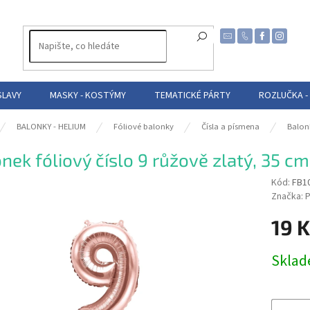
SLAVY
MASKY - KOSTÝMY
TEMATICKÉ PÁRTY
ROZLUČKA -
BALONKY - HELIUM
Fóliové balonky
Čísla a písmena
Balon
nek fóliový číslo 9 růžově zlatý, 35 cm
Kód:
FB1
Značka:
P
19 
Měrná
Skla
cena: