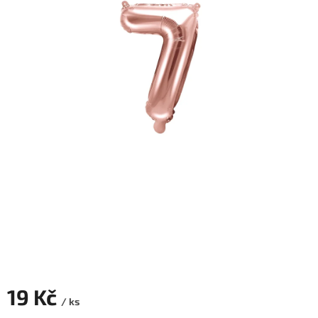
ROZLUČKA
-
SVATBA
BARVY
ČÍSLA
NAŠE
SLUŽBY
PŮJČOVNA
Přihlášení
19 Kč
/ ks