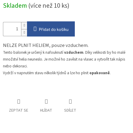
Měrná
Skladem
(více než 10 ks)
cena:
Přidat do košíku
NELZE PLNIT HELIEM, pouze vzduchem.
Tento balonek je určený k nafouknutí
vzduchem
. Díky velikosti by ho malé
množství helia neuneslo. Je možné ho zavěsit na vlasec a vytvořit tak nápis
nebo dekoraci.
Vydrží v napnutém stavu několik týdnů a lze ho plnit
opakovaně
.
ZEPTAT SE
HLÍDAT
SDÍLET