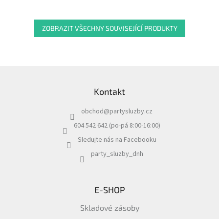
ZOBRAZIT VŠECHNY SOUVISEJÍCÍ PRODUKTY
Z
á
Kontakt
p
a
obchod
@
partysluzby.cz
t
í
604 542 642 (po-pá 8:00-16:00)
Sledujte nás na Facebooku
party_sluzby_dnh
E-SHOP
Skladové zásoby