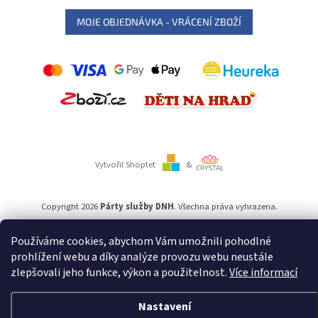
MOJE OBJEDNÁVKA - VRÁCENÍ ZBOŽÍ
Vytvořil Shoptet
&
Copyright 2026
Párty služby DNH
. Všechna práva vyhrazena.
Používáme cookies, abychom Vám umožnili pohodlné
Používáme
ověření věku Adulto
prohlížení webu a díky analýze provozu webu neustále
zlepšovali jeho funkce, výkon a použitelnost.
Více informací
Nastavení