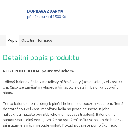
DOPRAVA ZDARMA
při nákupu nad 1500 Kč
Popis
Ostatní informace
Detailní popis produktu
NELZE PLNIT HELIEM, pouze vzduchem.
Fóliový balonek číslo 7 metalický růžově zlatý (Rose Gold), velikost 35
cm. Číslo lze zavěsit na vlasec a tím spolu s dalšími balonky vytvořit
nápis.
Tento balonek není určený k plnění heliem, ale pouze vzduchem. Nemá
dostatečnou velikost, množství helia ho proto neunese. K jeho
nafouknutí můžete použít brčko (není součástí balení). Balonek má
samouzavíratelný ventil, tzn. že po vytažení brčka se vstup do balonku
sám uzavře a náplň nebude unikat. Pokud použijete pumpičku nebo