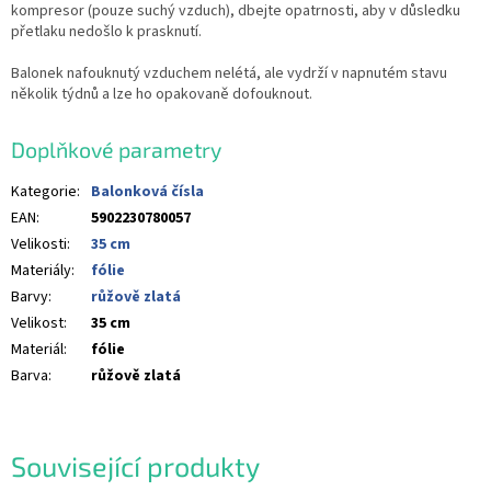
kompresor (pouze suchý vzduch), dbejte opatrnosti, aby v důsledku
přetlaku nedošlo k prasknutí.
Balonek nafouknutý vzduchem nelétá, ale vydrží v napnutém stavu
několik týdnů a lze ho opakovaně dofouknout.
Doplňkové parametry
Kategorie
:
Balonková čísla
EAN
:
5902230780057
Velikosti
:
35 cm
Materiály
:
fólie
Barvy
:
růžově zlatá
Velikost
:
35 cm
Materiál
:
fólie
Barva
:
růžově zlatá
Související produkty