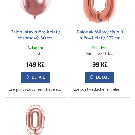
u
s
k
p
t
r
ů
o
d
Balon latex růžově zlatý
Balonek fóliový číslo 0
chromový, 60 cm
růžově zlatý, 102 cm
u
k
Skladem
Skladem
t
(7 ks)
(více než 10 ks)
ů
149 Kč
99 Kč
DETAIL
DETAIL
Lze plnit vzduchem i heliem....
Lze plnit vzduchem i heliem....