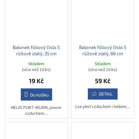
Balonek fóliový číslo 5
Balonek fóliový číslo 5
růžově zlatý, 35 cm
růžově zlatý, 86 cm
Skladem
Skladem
(více než 10 ks)
(více než 10 ks)
19 Kč
59 Kč
DETAIL
Do košíku
Lze plnit vzduchem i heliem....
NELZE PLNIT HELIEM, pouze
vzduchem....