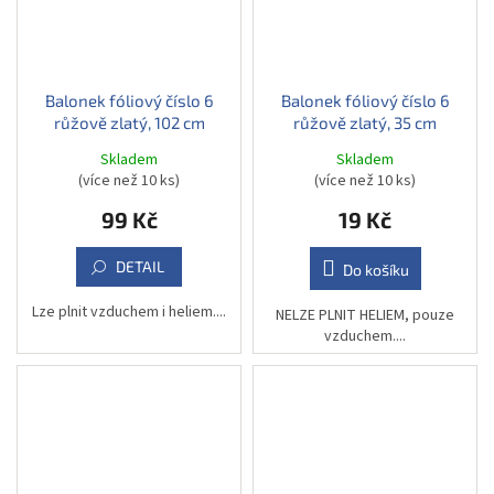
Balonek fóliový číslo 6
Balonek fóliový číslo 6
růžově zlatý, 102 cm
růžově zlatý, 35 cm
Skladem
Skladem
(více než 10 ks)
(více než 10 ks)
99 Kč
19 Kč
DETAIL
Do košíku
Lze plnit vzduchem i heliem....
NELZE PLNIT HELIEM, pouze
vzduchem....