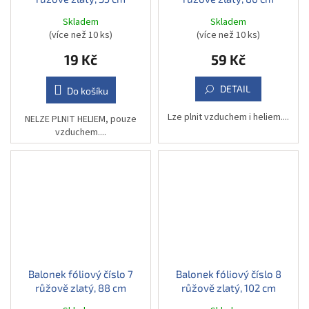
Skladem
Skladem
(více než 10 ks)
(více než 10 ks)
19 Kč
59 Kč
DETAIL
Do košíku
Lze plnit vzduchem i heliem....
NELZE PLNIT HELIEM, pouze
vzduchem....
Balonek fóliový číslo 7
Balonek fóliový číslo 8
růžově zlatý, 88 cm
růžově zlatý, 102 cm