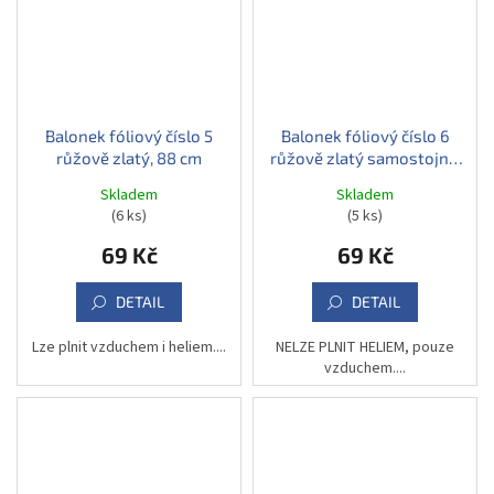
Balonek fóliový číslo 5
Balonek fóliový číslo 6
růžově zlatý, 88 cm
růžově zlatý samostojný,
74 cm
Skladem
Skladem
(6 ks)
(5 ks)
69 Kč
69 Kč
DETAIL
DETAIL
Lze plnit vzduchem i heliem....
NELZE PLNIT HELIEM, pouze
vzduchem....