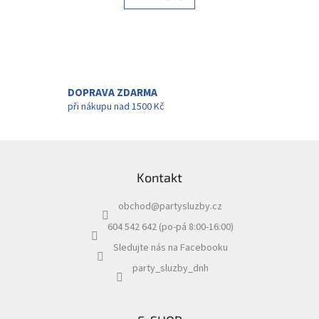
á
k
d
o
v
a
á
c
n
í
í
p
r
DOPRAVA ZDARMA
v
při nákupu nad 1500 Kč
k
y
v
Z
ý
á
p
Kontakt
p
i
a
s
obchod
@
partysluzby.cz
t
u
í
604 542 642 (po-pá 8:00-16:00)
Sledujte nás na Facebooku
party_sluzby_dnh