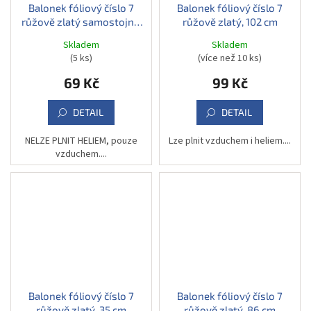
Balonek fóliový číslo 7
Balonek fóliový číslo 7
růžově zlatý samostojný,
růžově zlatý, 102 cm
74 cm
Skladem
Skladem
(5 ks)
(více než 10 ks)
69 Kč
99 Kč
DETAIL
DETAIL
NELZE PLNIT HELIEM, pouze
Lze plnit vzduchem i heliem....
vzduchem....
Balonek fóliový číslo 7
Balonek fóliový číslo 7
růžově zlatý, 35 cm
růžově zlatý, 86 cm