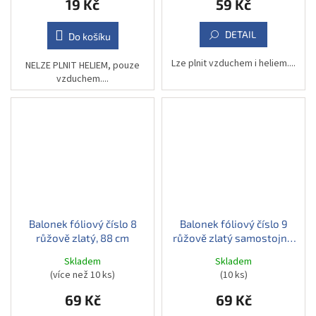
19 Kč
59 Kč
DETAIL
Do košíku
Lze plnit vzduchem i heliem....
NELZE PLNIT HELIEM, pouze
vzduchem....
Balonek fóliový číslo 8
Balonek fóliový číslo 9
růžově zlatý, 88 cm
růžově zlatý samostojný,
74 cm
Skladem
Skladem
(více než 10 ks)
(10 ks)
69 Kč
69 Kč