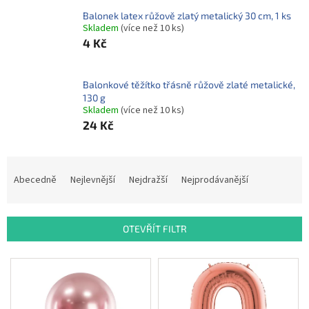
ROZLUČKA
-
Balonek latex růžově zlatý metalický 30 cm, 1 ks
SVATBA
Skladem
(více než 10 ks)
4 Kč
BARVY
ČÍSLA
Balonkové těžítko třásně růžově zlaté metalické,
130 g
NAŠE
Skladem
(více než 10 ks)
SLUŽBY
24 Kč
PŮJČOVNA
Ř
Přihlášení
a
Abecedně
Nejlevnější
Nejdražší
Nejprodávanější
z
e
n
OTEVŘÍT FILTR
í
p
V
r
ý
o
p
d
i