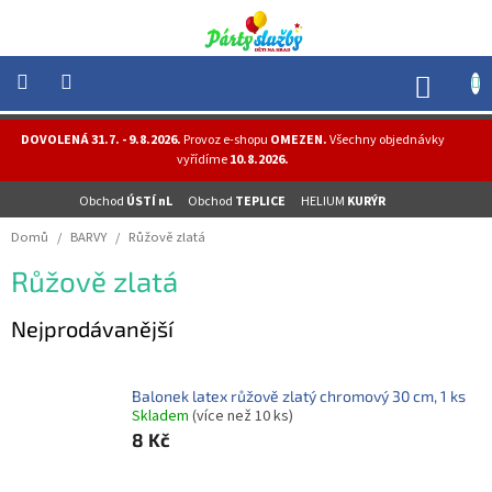
Přejít
na
obsah
NÁK
KOŠÍ
NOVINKY
DOVOLENÁ 31.7. - 9.8.2026.
Provoz e-shopu
OMEZEN.
Všechny objednávky
-
vyřídíme
10.8.2026.
AKCE
Obchod
ÚSTÍ nL
Obchod
TEPLICE
HELIUM
KURÝR
BALONKY
-
Domů
/
BARVY
/
Růžově zlatá
HELIUM
Růžově zlatá
PÁRTY
-
OSLAVY
Nejprodávanější
MASKY
-
KOSTÝMY
Balonek latex růžově zlatý chromový 30 cm, 1 ks
Skladem
(více než 10 ks)
TEMATICKÉ
8 Kč
PÁRTY