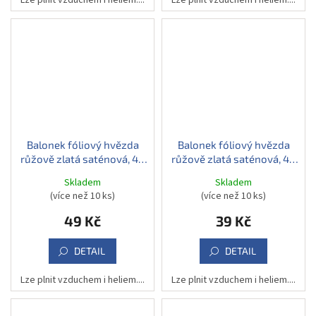
Balonek fóliový hvězda
Balonek fóliový hvězda
růžově zlatá saténová, 48
růžově zlatá saténová, 48
cm
cm
Skladem
Skladem
(více než 10 ks)
(více než 10 ks)
49 Kč
39 Kč
DETAIL
DETAIL
Lze plnit vzduchem i heliem....
Lze plnit vzduchem i heliem....