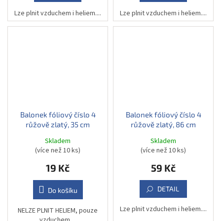
Lze plnit vzduchem i heliem....
Lze plnit vzduchem i heliem....
Balonek fóliový číslo 4
Balonek fóliový číslo 4
růžově zlatý, 35 cm
růžově zlatý, 86 cm
Skladem
Skladem
(více než 10 ks)
(více než 10 ks)
19 Kč
59 Kč
DETAIL
Do košíku
Lze plnit vzduchem i heliem....
NELZE PLNIT HELIEM, pouze
vzduchem....