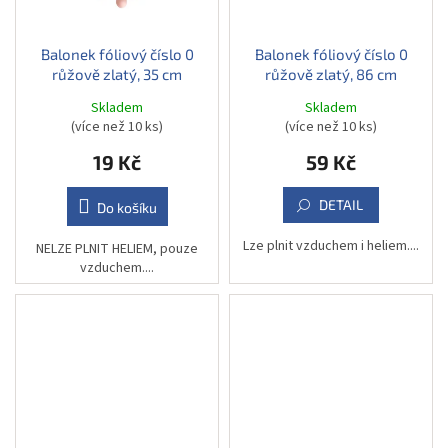
Balonek fóliový číslo 0
Balonek fóliový číslo 0
růžově zlatý, 35 cm
růžově zlatý, 86 cm
Skladem
Skladem
(více než 10 ks)
(více než 10 ks)
19 Kč
59 Kč
DETAIL
Do košíku
Lze plnit vzduchem i heliem....
NELZE PLNIT HELIEM, pouze
vzduchem....