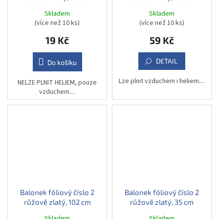
Skladem
Skladem
(více než 10 ks)
(více než 10 ks)
19 Kč
59 Kč
DETAIL
Do košíku
Lze plnit vzduchem i heliem....
NELZE PLNIT HELIEM, pouze
vzduchem....
Balonek fóliový číslo 2
Balonek fóliový číslo 2
růžově zlatý, 102 cm
růžově zlatý, 35 cm
Skladem
Skladem