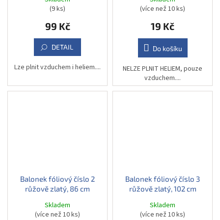
(9 ks)
(více než 10 ks)
99 Kč
19 Kč
DETAIL
Do košíku
Lze plnit vzduchem i heliem....
NELZE PLNIT HELIEM, pouze
vzduchem....
Balonek fóliový číslo 2
Balonek fóliový číslo 3
růžově zlatý, 86 cm
růžově zlatý, 102 cm
Skladem
Skladem
(více než 10 ks)
(více než 10 ks)