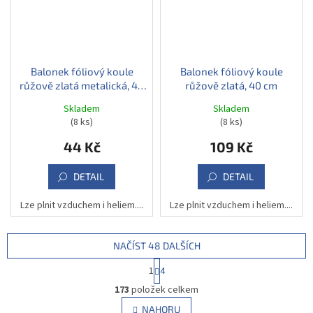
Balonek fóliový koule
Balonek fóliový koule
růžově zlatá metalická, 40
růžově zlatá, 40 cm
cm
Skladem
Skladem
(8 ks)
(8 ks)
44 Kč
109 Kč
DETAIL
DETAIL
Lze plnit vzduchem i heliem....
Lze plnit vzduchem i heliem....
NAČÍST 48 DALŠÍCH
S
1
4
t
O
r
173
položek celkem
v
á
l
NAHORU
n