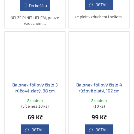
DETAIL
Do košíku
Lze plnit vzduchem i heliem....
NELZE PLNIT HELIEM, pouze
vzduchem....
Balonek fóliový číslo 3
Balonek fóliový číslo 4
růžově zlatý, 88 cm
růžově zlatý, 102 cm
Skladem
Skladem
(více než 10 ks)
(10 ks)
69 Kč
99 Kč
DETAIL
DETAIL