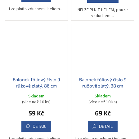
Lze plnit vzduchem i heliem....
NELZE PLNIT HELIEM, pouze
vzduchem....
Balonek fóliový číslo 9
Balonek fóliový číslo 9
růžově zlatý, 86 cm
růžově zlatý, 88 cm
Skladem
Skladem
(více než 10 ks)
(více než 10 ks)
59 Kč
69 Kč
DETAIL
DETAIL
Lze plnit vzduchem i heliem....
Lze plnit vzduchem i heliem....