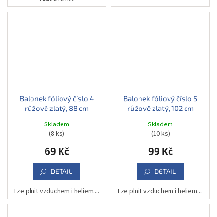
Balonek fóliový číslo 4
Balonek fóliový číslo 5
růžově zlatý, 88 cm
růžově zlatý, 102 cm
Skladem
Skladem
(8 ks)
(10 ks)
69 Kč
99 Kč
DETAIL
DETAIL
Lze plnit vzduchem i heliem....
Lze plnit vzduchem i heliem....