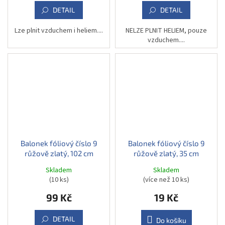
DETAIL
DETAIL
Lze plnit vzduchem i heliem....
NELZE PLNIT HELIEM, pouze
vzduchem....
Balonek fóliový číslo 9
Balonek fóliový číslo 9
růžově zlatý, 102 cm
růžově zlatý, 35 cm
Skladem
Skladem
(10 ks)
(více než 10 ks)
99 Kč
19 Kč
DETAIL
Do košíku